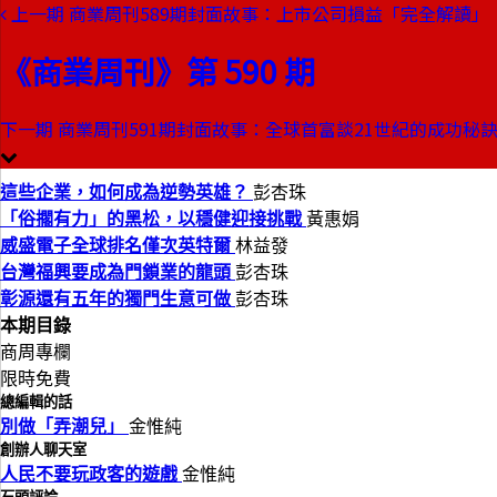
上一期
商業周刊589期封面故事：上市公司損益「完全解讀」
本期目錄
預覽文章
《商業周刊》第 590 期
商業周刊第590期
出刊日期：1999-03-11
下一期
商業周刊591期封面故事：全球首富談21世紀的成功秘
少年富豪童子賢如何致勝
這些企業，如何成為逆勢英雄？
彭杏珠
「俗擱有力」的黑松，以穩健迎接挑戰
黃惠娟
威盛電子全球排名僅次英特爾
林益發
台灣福興要成為門鎖業的龍頭
彭杏珠
彰源還有五年的獨門生意可做
彭杏珠
本期目錄
商周專欄
限時免費
總編輯的話
別做「弄潮兒」
金惟純
創辦人聊天室
人民不要玩政客的遊戲
金惟純