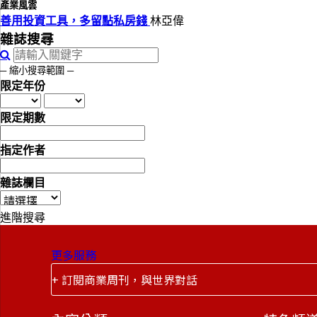
產業風雲
善用投資工具，多留點私房錢
林亞偉
雜誌搜尋
─ 縮小搜尋範圍 ─
限定年份
限定期數
指定作者
雜誌欄目
進階搜尋
更多服務
+ 訂閱商業周刊，與世界對話