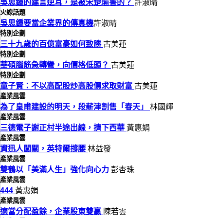
吳思鍾的建言逆耳，是被宋楚瑜害的？
許淑晴
火線話題
吳思鍾要當企業界的傳真機
許淑晴
特別企劃
三十九歲的百億富豪如何致勝
古美蓮
特別企劃
華碩腦筋急轉彎，向價格低頭？
古美蓮
特別企劃
童子賢：不以高配股炒高股價求取財富
古美蓮
產業風雲
為了皇甫建設的明天，段薪津割售「春天」
林國輝
產業風雲
三德電子謝正村半途出線，擠下西華
黃惠娟
產業風雲
資迅人闖關，英特爾撐腰
林益發
產業風雲
雙鶴以「美滿人生」強化向心力
彭杏珠
產業風雲
444
黃惠娟
產業風雲
適當分配盈餘，企業股東雙贏
陳若雲