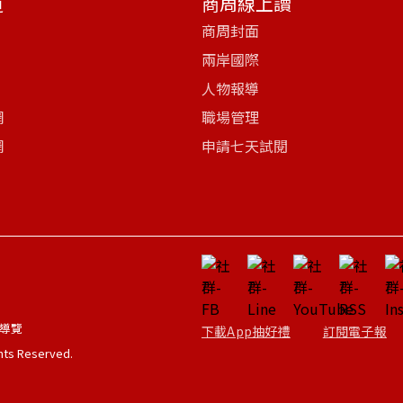
道
商周線上讀
商周封面
兩岸國際
人物報導
網
職場管理
網
申請七天試閱
導覽
下載App抽好禮
訂閱電子報
ghts Reserved.