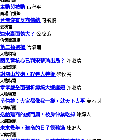
石頭評論
主動與被動
石齊平
商場自慢塾
台灣沒有反商情結
何飛鵬
去梯言
連宋贏面孰大？
公孫策
信懷南專欄
第三類選擇
信懷南
人物特寫
國民黨核心已判宋楚瑜出局？
許淑晴
火線話題
謝深山放砲，程建人善後
魏牧民
人物特寫
章孝嚴全面剖析總統大選議題
許淑晴
人物特寫
吳伯雄：大家都像我一樣，就天下太平
康添財
火線話題
送給建商的威而鋼，被房仲業吃掉
陳鍵人
火線話題
未來幾年，建商的日子很難過
陳鍵人
火線話題