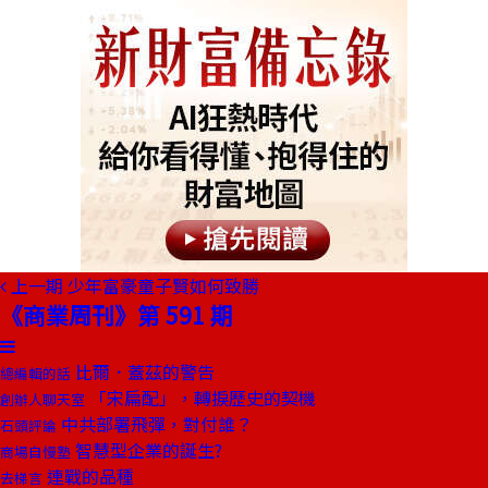
上一期
少年富豪童子賢如何致勝
《商業周刊》第 591 期
比爾．蓋茲的警告
總編輯的話
「宋扁配」，轉捩歷史的契機
創辦人聊天室
中共部署飛彈，對付誰？
石頭評論
智慧型企業的誕生?
商場自慢塾
連戰的品種
去梯言