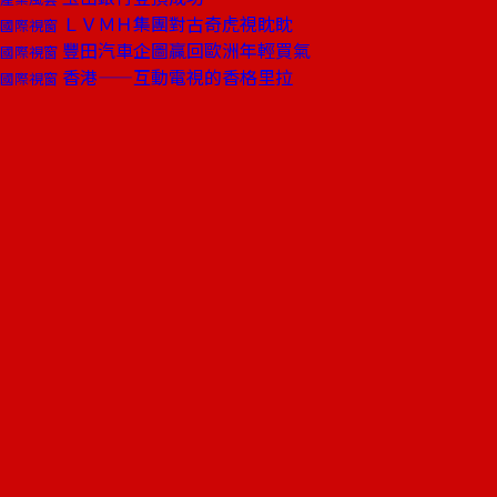
ＬＶＭＨ集團對古奇虎視眈眈
國際視窗
豐田汽車企圖贏回歐洲年輕買氣
國際視窗
香港——互動電視的香格里拉
國際視窗