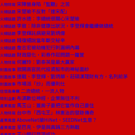
宋陣營身陷「監聽」之苦
人物特寫
宋楚瑜不反對「連宋配」
火線話題
許水德：李總統很關心宋楚瑜
火線話題
李敖：除非健康出狀況，李登輝會繼續做總統
火線話題
李登輝託病避見劉炳偉
火線話題
錢復細說當年斷交秘辛
火線話題
詹志宏被劫機犯行刺漏網內幕
火線話題
財政惡化，彩券作莊問題一籮筐
火線話題
何麗玲：劉泰英是最大贏家
人物特寫
掀開高官民代投資股市的神秘面紗
封面故事
連戰、李登輝、劉炳華、莊碩漢理財有方，名列前茅
封面故事
市場派「炒」而優則仕
封面故事
二流總統，一流人物
信懷南專欄
布滿數位神經，企業無往不利
特別企劃
馬玉山：蓋房子要把它當作自己要住
產業風雲
台中市「西屯王」林憲治的發跡傳奇
人物特寫
AboveNet搶HiNet、SEEDNet生意？
產業風雲
星巴克、伊是與真鍋三方熱戰
產業風雲
玉山銀行登頂成功
產業風雲