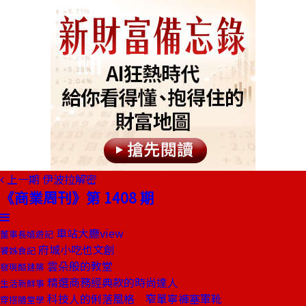
上一期
伊波拉解密
《商業周刊》第 1408 期
車站大廳view
董事長嬉遊記
府城小吃也文創
饕姊食記
雲朵般的教堂
發現酷建築
精選商務經典款的時尚達人
生活新鮮事
科技人的俐落風格 窄單寧褲塞軍靴
穿搭隨堂學