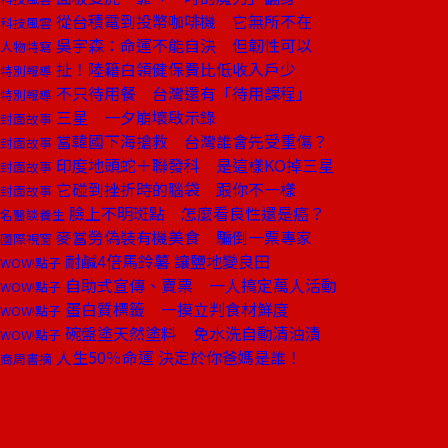
從台積電到投幣咖啡機 它無所不在
科技風雲
吳宇森：命運不能自決 但韌性可以
人物特寫
扯！陸籍白領健保費比低收入戶少
特別報導
不只待用餐 台灣還有「待用課程」
特別報導
三星 一夕崩壞啟示錄
封面故事
當韓國下海搶救 台灣誰會先受重傷？
封面故事
印度地頭蛇＋聯發科 是這樣KO掉三星
封面故事
它碰到挫折時的腦袋 跟你不一樣
封面故事
臉上不明斑點 怎麼看良性還是癌？
名醫談養生
麥當勞偽裝有機美食 騙倒一票專家
國際視窗
耐鹹4倍馬鈴薯 讓鹽地變良田
WOW!點子
自助式宣傳、賣票 一人搞定萬人活動
WOW!點子
蛋白質標籤 一摸立判食材鮮度
WOW!點子
碗盤塗天然塗料 免水洗自動清油漬
WOW!點子
人生50％命運 決定於你爸媽是誰！
商周書摘