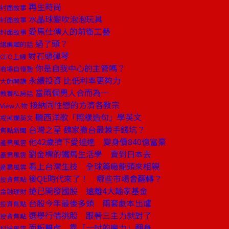
再生時尚
封面故事
水晶球變吹泡泡玩具
封面故事
愛馬仕傳人的前衛工藝
封面故事
過了頭？
總編輯的話
對石頭彈琴
CEO上線
你是自我中心的主管嗎？
商場自慢塾
永續投資 比低利率更夠力
大師開講
當兩個男人合而為一
教養私房話
接納同性戀的方濟各教宗
View人物
聽西洋歌「照樣造句」學英文
戒掉爛英文
台灣之星 魏家撤台最棘手錢坑？
焦點新聞
他42歲擠下愛迪達 變身價840億富豪
產業風雲
劉金標的鐵馬生活學 賣到日本去
產業風雲
看上台灣生技 全球藥廠龍頭來相親
產業風雲
後QE時代來了！ 哪些市場會翻轉？
投資焦點
搶已開發國股 遠離4大輸家基金
金融理財
台股今年最後多頭 兩套劇本出爐
投資焦點
選舉行情挑股 跟著三主力就對了
投資焦點
面板雙虎 靠「一吋的魔力」翻身
科技風雲