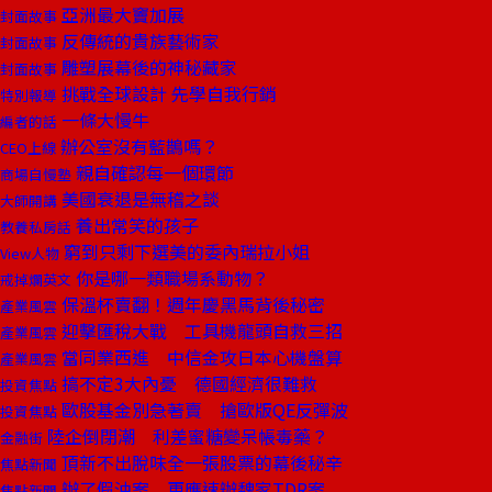
亞洲最大竇加展
封面故事
反傳統的貴族藝術家
封面故事
雕塑展幕後的神秘藏家
封面故事
挑戰全球設計 先學自我行銷
特別報導
一條大慢牛
編者的話
辦公室沒有藍鵲嗎？
CEO上線
親自確認每一個環節
商場自慢塾
美國衰退是無稽之談
大師開講
養出常笑的孩子
教養私房話
窮到只剩下選美的委內瑞拉小姐
View人物
你是哪一類職場系動物？
戒掉爛英文
保溫杯賣翻！週年慶黑馬背後秘密
產業風雲
迎擊匯稅大戰 工具機龍頭自救三招
產業風雲
當同業西進 中信金攻日本心機盤算
產業風雲
搞不定3大內憂 德國經濟很難救
投資焦點
歐股基金別急著賣 搶歐版QE反彈波
投資焦點
陸企倒閉潮 利差蜜糖變呆帳毒藥？
金融街
頂新不出脫味全一張股票的幕後秘辛
焦點新聞
辦了假油案 更應速辦魏家TDR案
焦點新聞