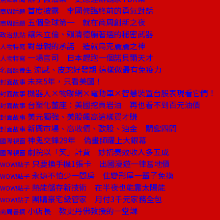
首度披露 李國修臨終前的勇氣對話
商周話題
五個全球第一 就在商周創新之夜
商周話題
讓朱立倫、賴清德躺著選的秘密武器
政治焦點
對母親的承諾 造就烏克麗麗之神
人物特寫
一場官司 日本趕跑一個諾貝爾天才
人物特寫
流感、皮蛇好發期 這樣做最有免疫力
名醫談養生
未來5年，只看美國！
封面故事
機器人×物聯網×電動車×智慧裝置台股表現看它們！
封面故事
台塑化董座：美國挖頁岩油 再也看不到百元油價
封面故事
美元獨強、美股飆高這樣買才賺
封面故事
新興市場、高收債、歐股、油金 關鍵四問
封面故事
神鬼交鋒29年 偽畫師躍上大銀幕
國際視窗
劇院以「笑」計費 妙招奏效收入多五成
國際視窗
只要換手機1張卡 出國漫遊一律當地價
WOW!點子
永遠不怕少一間房 住變形屋一輩子免換
WOW!點子
熱能儲存新技術 在半夜也能靠太陽能
WOW!點子
團購豪宅級管家 月付3千元家務全包
WOW!點子
小店長 教史丹佛教授的一堂課
商周書摘