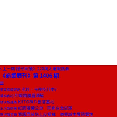
上一期
隱形照護》220萬人離職風暴
《商業周刊》第 1406 期
老伴，今晚吃什麼?
董事長嬉遊記
和風閩膳居酒屋
饕姊食記
KIITO神戶創意基地
發現酷建築
紙膠帶纏公車 開進台北街頭
生活新鮮事
窄版西裝搭上反摺褲 專業感中展現個性
穿搭隨堂學