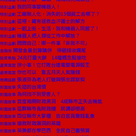
我的同事變機器人！
特別企劃
工廠無人化，消失的15個員工去哪了？
特別企劃
這裡，藏有拯救血汗護士的解方
特別企劃
一起上街、生活，我和機器人同居了！
特別企劃
機器人把人類從工作中解放？
特別企劃
問問自己：哪一件事「非我不可」
特別企劃
開發金最划算購併 得砸錢收爛尾
金融街
24兆打霾大餅 14檔概念股搶吃
投資焦點
拚小事！它打敗台達電變電源股王
產業風雲
你也可以 靠五月天人氣賺錢
產業風雲
張淑芬為老人打破與張忠謀默契
商周話題
失控的台灣債
封面故事
為何找不到受害人？
封面故事
首度揭開財政黑洞 4成縣市正失去機能
封面故事
這群縣市長財政糟 民調卻很高
封面故事
四位縣市大掌櫃 告白官員撒錢亂象
封面故事
搶救財政漏洞的英雄
封面故事
英美都在學巴西 全民自己審預算
封面故事