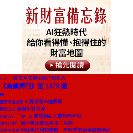
上一期
五月天用夢想征服世界
《商業周刊》第 1379 期
不要分開布達佩斯
董事長嬉遊記
波爾多弱滋味
開瓶之前
旅店與私宅的模糊界限
GARY的一千零一夜
黑手黨故鄉品嘗沙丁魚麵
世界超旅行
重點色搭出和諧感 年輕元素融合成熟時尚
穿搭隨堂學