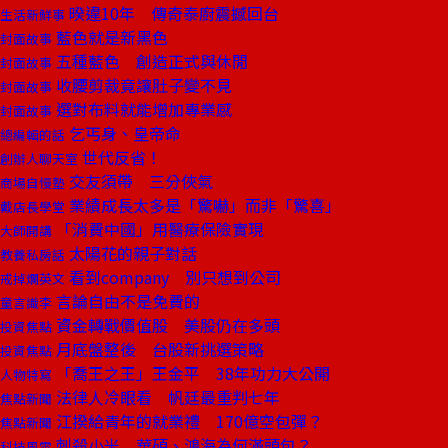
暌違10年 傳奇泰廚震撼回台
生活新鮮事
藍色就是新黑色
封面故事
五種藍色 創造正式與休閒
封面故事
收腰剪裁竟讓肚子變不見
封面故事
選對布料就能增加專業感
封面故事
乞丐身、皇帝命
總編輯的話
世代反省！
創辦人聊天室
交友須帶 三分俠氣
商場自慢塾
業績成長太多是「驚嚇」而非「驚喜」
戴店長學堂
「消費中國」用醫療保險實現
大師開講
太陽花的親子對話
教養私房話
看到company 別只想到公司
戒掉爛英文
言論自由不是免費的
童言識李
資金轉戰價值股 美股仍在多頭
投資焦點
月底盤整後 台股新挑選策略
投資焦點
「喬王之王」王金平 38年功力大公開
人物特寫
法律人冷眼看 帆廷最重判七年
焦點新聞
江揆給青年的就業禮 170億空包彈？
焦點新聞
刺殺小米 華碩、鴻海為何滿頭包？
科技風雲