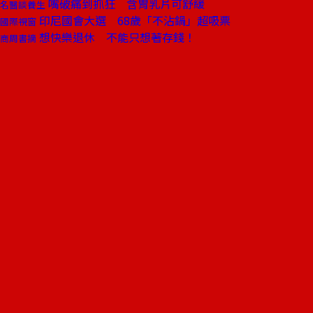
嘴破痛到抓狂 含胃乳片可舒緩
名醫談養生
印尼國會大選 68歲「不沾鍋」超吸票
國際視窗
想快樂退休 不能只想著存錢！
商周書摘