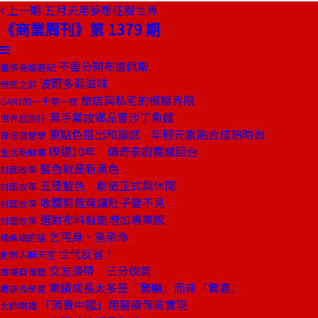
上一期
五月天用夢想征服世界
《商業周刊》第 1379 期
不要分開布達佩斯
董事長嬉遊記
波爾多弱滋味
開瓶之前
旅店與私宅的模糊界限
GARY的一千零一夜
黑手黨故鄉品嘗沙丁魚麵
世界超旅行
重點色搭出和諧感 年輕元素融合成熟時尚
穿搭隨堂學
暌違10年 傳奇泰廚震撼回台
生活新鮮事
藍色就是新黑色
封面故事
五種藍色 創造正式與休閒
封面故事
收腰剪裁竟讓肚子變不見
封面故事
選對布料就能增加專業感
封面故事
乞丐身、皇帝命
總編輯的話
世代反省！
創辦人聊天室
交友須帶 三分俠氣
商場自慢塾
業績成長太多是「驚嚇」而非「驚喜」
戴店長學堂
「消費中國」用醫療保險實現
大師開講