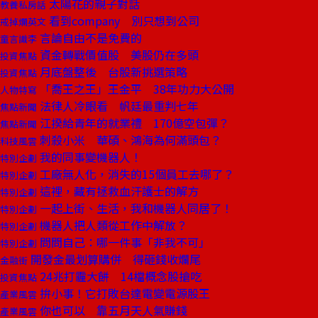
太陽花的親子對話
教養私房話
看到company 別只想到公司
戒掉爛英文
言論自由不是免費的
童言識李
資金轉戰價值股 美股仍在多頭
投資焦點
月底盤整後 台股新挑選策略
投資焦點
「喬王之王」王金平 38年功力大公開
人物特寫
法律人冷眼看 帆廷最重判七年
焦點新聞
江揆給青年的就業禮 170億空包彈？
焦點新聞
刺殺小米 華碩、鴻海為何滿頭包？
科技風雲
我的同事變機器人！
特別企劃
工廠無人化，消失的15個員工去哪了？
特別企劃
這裡，藏有拯救血汗護士的解方
特別企劃
一起上街、生活，我和機器人同居了！
特別企劃
機器人把人類從工作中解放？
特別企劃
問問自己：哪一件事「非我不可」
特別企劃
開發金最划算購併 得砸錢收爛尾
金融街
24兆打霾大餅 14檔概念股搶吃
投資焦點
拚小事！它打敗台達電變電源股王
產業風雲
你也可以 靠五月天人氣賺錢
產業風雲