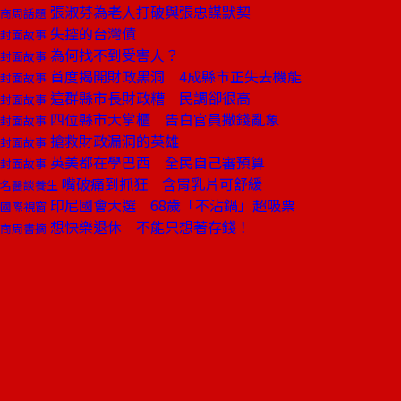
張淑芬為老人打破與張忠謀默契
商周話題
失控的台灣債
封面故事
為何找不到受害人？
封面故事
首度揭開財政黑洞 4成縣市正失去機能
封面故事
這群縣市長財政糟 民調卻很高
封面故事
四位縣市大掌櫃 告白官員撒錢亂象
封面故事
搶救財政漏洞的英雄
封面故事
英美都在學巴西 全民自己審預算
封面故事
嘴破痛到抓狂 含胃乳片可舒緩
名醫談養生
印尼國會大選 68歲「不沾鍋」超吸票
國際視窗
想快樂退休 不能只想著存錢！
商周書摘