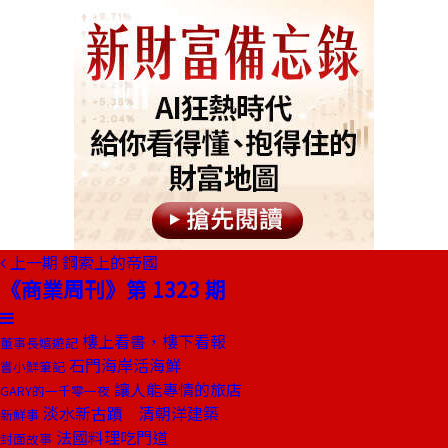
上一期
鋼索上的帝國
《商業周刊》第 1323 期
樓上看書，樓下看報
董事長嬉遊記
石門海岸活海鮮
嘗小鮮筆記
讓人能專情的旅店
GARY的一千零一夜
淡水新古蹟 清朝洋建築
新鮮事
法國料理吃門道
封面故事