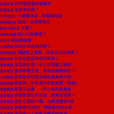
60門道掌握法餐藝術
封面故事
法菜貴在哪？
封面故事
大堡礁浮潛 飽嘗甜旭蟹
世界超旅行
加油！台灣黑狗兄
總編輯的話
方便！
創辦人聊天室
我心中有譜嗎？
商場自慢塾
期待張金鶚
去梯言
你吃的食品道德嗎？
大師開講
理論對上實務 到底有沒有用處？
管理相對論
日系化妝品為何不降價？
童言識李
沒這麼好康！存人民幣藏三陷阱
投資焦點
富邦媒體王國 最後拼圖將到手？
產業風雲
官商聯手玩殘太陽能產業啟示錄
大陸焦點
張金鶚：半年讓大家對都更「有感」
焦點新聞
都更三帖藥 一年九個月要奏效
焦點新聞
他英數理化不及格 創業全球第一
產業風雲
泥水工週薪10萬 比教授還多3倍
產業風雲
新顯學3D列印 神秘基地在台南
科技風雲
另類第一！駭客攻擊首選台灣
科技風雲