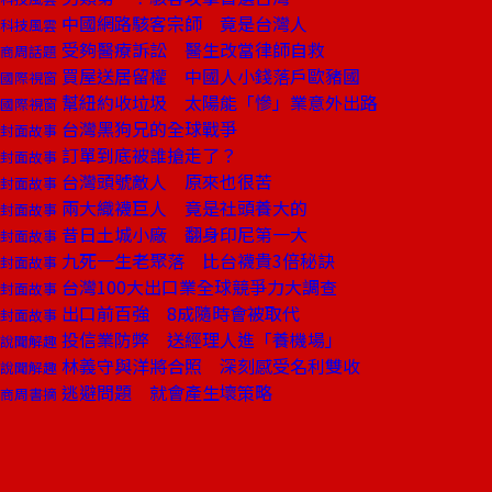
中國網路駭客宗師 竟是台灣人
科技風雲
受夠醫療訴訟 醫生改當律師自救
商周話題
買屋送居留權 中國人小錢落戶歐豬國
國際視窗
幫紐約收垃圾 太陽能「慘」業意外出路
國際視窗
台灣黑狗兄的全球戰爭
封面故事
訂單到底被誰搶走了？
封面故事
台灣頭號敵人 原來也很苦
封面故事
兩大織襪巨人 竟是社頭養大的
封面故事
昔日土城小廠 翻身印尼第一大
封面故事
九死一生老聚落 比台襪貴3倍秘訣
封面故事
台灣100大出口業全球競爭力大調查
封面故事
出口前百強 8成隨時會被取代
封面故事
投信業防弊 送經理人進「養機場」
說聞解趣
林義守與洋將合照 深刻感受名利雙收
說聞解趣
逃避問題 就會產生壞策略
商周書摘