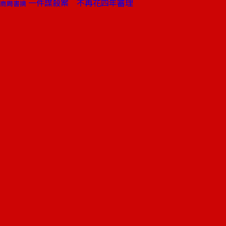
一件謀殺案 不再花四年審理
商周書摘