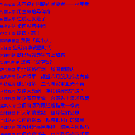
永不停止開路的尋夢者——林克孝
封面故事
用生命追尋傳奇
封面故事
往前走就是了
封面故事
豬肉壓垮中國
編者的話
螞蟻，高！
CEO上線
我愛「真小人」
商場自慢塾
迎戰貨幣戰國時代
去梯言
歐巴馬讓赤字雪上加霜
大師開講
該傳子或傳賢?
管理相對論
強化網路行銷 勝開實體店
店長學堂
陳冲領軍 護盤八月股災成功內幕
焦點新聞
賺少賠多 二代聯家軍風光不再
科技風雲
友達大改組 為換總經理鋪路？
科技風雲
圍攻蘋果筆電 台廠先上演矛盾戰
科技風雲
金價將漲到跟道瓊指數一樣高
焦點人物
四大解讀重點 破除信評迷思
全球話題
柏南奇祭出「限時低利」的盤算
全球話題
英首相趕暴民手段 讓民主國尷尬
全球話題
中價位房消失 中產階級換不起屋
地產風雲