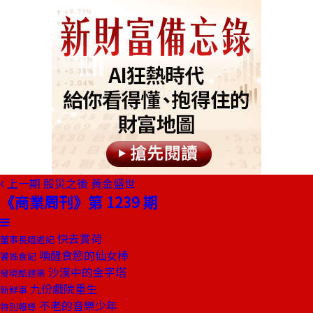
上一期
股災之後 黃金盛世
《商業周刊》第 1239 期
快去賞荷
董事長嬉遊記
喚醒食慾的仙女棒
饕姊食記
沙漠中的金字塔
發現酷建築
九份戲院重生
新鮮事
不老的音樂少年
特別報導