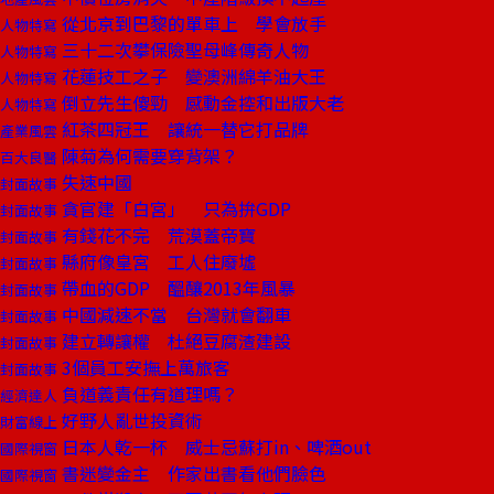
從北京到巴黎的單車上 學會放手
人物特寫
三十二次攀保險聖母峰傳奇人物
人物特寫
花蓮技工之子 變澳洲綿羊油大王
人物特寫
倒立先生傻勁 感動金控和出版大老
人物特寫
紅茶四冠王 讓統一替它打品牌
產業風雲
陳菊為何需要穿背架？
百大良醫
失速中國
封面故事
貪官建「白宮」 只為拚GDP
封面故事
有錢花不完 荒漠蓋帝寶
封面故事
縣府像皇宮 工人住廢墟
封面故事
帶血的GDP 醞釀2013年風暴
封面故事
中國減速不當 台灣就會翻車
封面故事
建立轉讓權 杜絕豆腐渣建設
封面故事
3個員工安撫上萬旅客
封面故事
負道義責任有道理嗎？
經濟達人
好野人亂世投資術
財富線上
日本人乾一杯 威士忌蘇打in、啤酒out
國際視窗
書迷變金主 作家出書看他們臉色
國際視窗