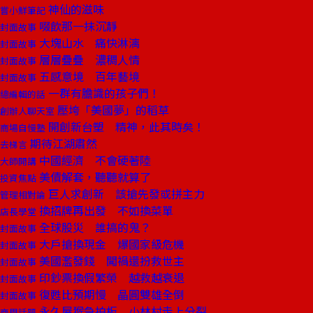
神仙的滋味
嘗小鮮筆記
啜飲那一抹沉靜
封面故事
大塊山水 痛快淋漓
封面故事
層層疊疊 濃稠人情
封面故事
五感意境 百年藝境
封面故事
一群有膽識的孩子們！
總編輯的話
壓垮「美國夢」的稻草
創辦人聊天室
開創新台塑 精神，此其時矣！
商場自慢塾
期待江湖肅然
去梯言
中國經濟 不會硬著陸
大師開講
美債解套，聽聽就算了
投資焦點
巨人求創新 該搶先發或拼主力
管理相對論
換招牌再出發 不如換菜單
店長學堂
全球股災 誰搞的鬼？
封面故事
大戶搶換現金 爆國家級危機
封面故事
美國濫發錢 闖禍還扮救世主
封面故事
印鈔票換假繁榮 越救越衰退
封面故事
復甦比預期慢 晶圓雙雄全倒
封面故事
永久屋猴急拍板 小林村走上分裂
商周話題