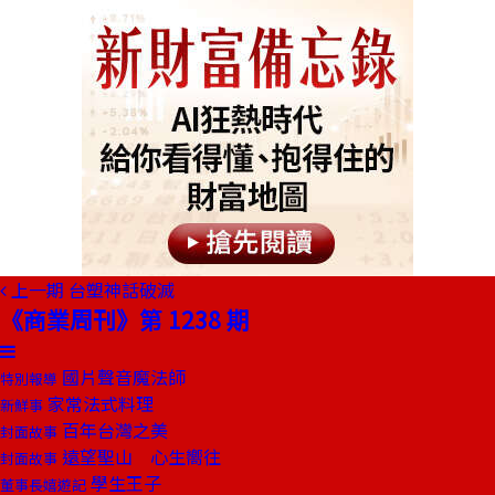
上一期
台塑神話破滅
《商業周刊》第 1238 期
國片聲音魔法師
特別報導
家常法式料理
新鮮事
百年台灣之美
封面故事
遠望聖山 心生嚮往
封面故事
學生王子
董事長嬉遊記