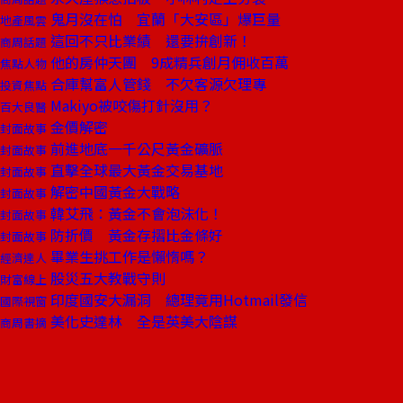
鬼月沒在怕 宜蘭「大安區」爆巨量
地產風雲
這回不只比業績 還要拚創新！
商周話題
他的房仲天團 9成精兵創月佣收百萬
焦點人物
合庫幫富人管錢 不欠客源欠理專
投資焦點
Makiyo被咬傷打針沒用？
百大良醫
金價解密
封面故事
前進地底一千公尺黃金礦脈
封面故事
直擊全球最大黃金交易基地
封面故事
解密中國黃金大戰略
封面故事
韓艾飛：黃金不會泡沫化！
封面故事
防折價 黃金存摺比金條好
封面故事
畢業生挑工作是懶惰嗎？
經濟達人
股災五大教戰守則
財富線上
印度國安大漏洞 總理竟用Hotmail發信
國際視窗
美化史達林 全是英美大陰謀
商周書摘