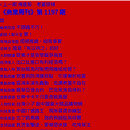
上一期
傳產股 老薑很辣
《商業周刊》第 1197 期
不頭痛不行！
編者的話
累！
創辦人聊天室
拒絕推論，給我事實
商場自慢塾
還是「有以待之」的好
去梯言
歐美才是貨幣戰爭禍首
大師開講
出口比進口有利經濟嗎？
經濟達人
郭台銘為何敢把飛機給他管？
焦點人物
郭董挑防鴻鏈弱點 引爆專利地雷
焦點新聞
宸鴻未演先轟動 低調老董不自在
焦點新聞
勝華百億合約 巴克萊漁翁得利？
焦點新聞
女神卡卡不只靠奇裝異服
商周書摘
台灣小子 創中國最大精品購物網
人物特寫
中國IT通路王 兩岸募資拚轉型
科技風雲
忘了跳票痛 政府熱臉貼英特爾
科技風雲
救濟金騙徒、豪華退休族 吃垮英法
全球話題