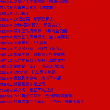
漲翻了！中國囤銅、囤油一窩蜂
大陸焦點
肉毒桿菌素能治偏頭痛？
百大良醫
八○後！
封面故事
10個密碼 解讀變種人
封面故事
2億中國年輕人 都看這2人
封面故事
讓中國政府預算 3年內全公開
封面故事
他們創的商業模式 全世界都跟
封面故事
同樂世代 3大發現
封面故事
少女公益家 改變3百多萬人
封面故事
虛擬團隊 發動最大社會運動
封面故事
我們更快樂！墊高台灣軟實力
封面故事
網路是「家」 也是成功跳板
封面故事
3大步驟 抓出兩岸差異
封面故事
我找到小皇帝 故事下半部
封面故事
減量經營才是上策
財富線上
美女牌 也管不動違規
北京週記
大和撫子扛家計 走出廚房瘋創業
國際視窗
社群遊戲商中國夢 「自己」是最大敵手
國際視窗