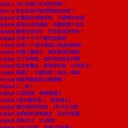
出口比進口有利經濟嗎？
經濟達人
郭台銘為何敢把飛機給他管？
焦點人物
郭董挑防鴻鏈弱點 引爆專利地雷
焦點新聞
宸鴻未演先轟動 低調老董不自在
焦點新聞
勝華百億合約 巴克萊漁翁得利？
焦點新聞
女神卡卡不只靠奇裝異服
商周書摘
台灣小子 創中國最大精品購物網
人物特寫
中國IT通路王 兩岸募資拚轉型
科技風雲
忘了跳票痛 政府熱臉貼英特爾
科技風雲
救濟金騙徒、豪華退休族 吃垮英法
全球話題
漲翻了！中國囤銅、囤油一窩蜂
大陸焦點
肉毒桿菌素能治偏頭痛？
百大良醫
八○後！
封面故事
10個密碼 解讀變種人
封面故事
2億中國年輕人 都看這2人
封面故事
讓中國政府預算 3年內全公開
封面故事
他們創的商業模式 全世界都跟
封面故事
同樂世代 3大發現
封面故事
少女公益家 改變3百多萬人
封面故事