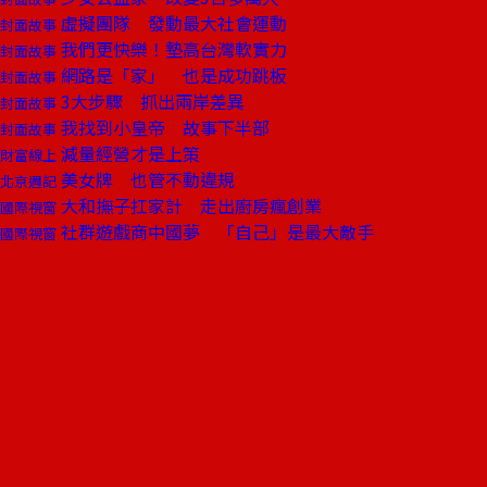
虛擬團隊 發動最大社會運動
封面故事
我們更快樂！墊高台灣軟實力
封面故事
網路是「家」 也是成功跳板
封面故事
3大步驟 抓出兩岸差異
封面故事
我找到小皇帝 故事下半部
封面故事
減量經營才是上策
財富線上
美女牌 也管不動違規
北京週記
大和撫子扛家計 走出廚房瘋創業
國際視窗
社群遊戲商中國夢 「自己」是最大敵手
國際視窗