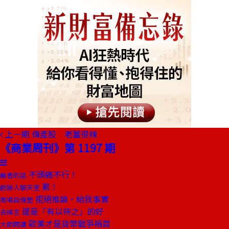
上一期
傳產股 老薑很辣
《商業周刊》第 1197 期
不頭痛不行！
編者的話
累！
創辦人聊天室
拒絕推論，給我事實
商場自慢塾
還是「有以待之」的好
去梯言
歐美才是貨幣戰爭禍首
大師開講