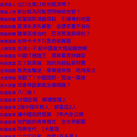
出口比進口有利經濟嗎？
經濟達人
郭台銘為何敢把飛機給他管？
焦點人物
郭董挑防鴻鏈弱點 引爆專利地雷
焦點新聞
宸鴻未演先轟動 低調老董不自在
焦點新聞
勝華百億合約 巴克萊漁翁得利？
焦點新聞
女神卡卡不只靠奇裝異服
商周書摘
台灣小子 創中國最大精品購物網
人物特寫
中國IT通路王 兩岸募資拚轉型
科技風雲
忘了跳票痛 政府熱臉貼英特爾
科技風雲
救濟金騙徒、豪華退休族 吃垮英法
全球話題
漲翻了！中國囤銅、囤油一窩蜂
大陸焦點
肉毒桿菌素能治偏頭痛？
百大良醫
八○後！
封面故事
10個密碼 解讀變種人
封面故事
2億中國年輕人 都看這2人
封面故事
讓中國政府預算 3年內全公開
封面故事
他們創的商業模式 全世界都跟
封面故事
同樂世代 3大發現
封面故事
少女公益家 改變3百多萬人
封面故事