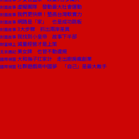
虛擬團隊 發動最大社會運動
封面故事
我們更快樂！墊高台灣軟實力
封面故事
網路是「家」 也是成功跳板
封面故事
3大步驟 抓出兩岸差異
封面故事
我找到小皇帝 故事下半部
封面故事
減量經營才是上策
財富線上
美女牌 也管不動違規
北京週記
大和撫子扛家計 走出廚房瘋創業
國際視窗
社群遊戲商中國夢 「自己」是最大敵手
國際視窗