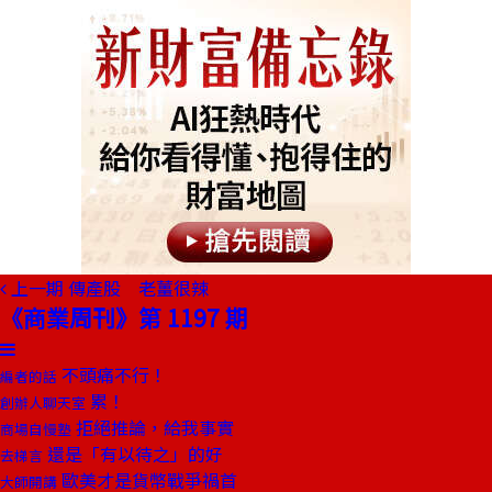
上一期
傳產股 老薑很辣
《商業周刊》第 1197 期
不頭痛不行！
編者的話
累！
創辦人聊天室
拒絕推論，給我事實
商場自慢塾
還是「有以待之」的好
去梯言
歐美才是貨幣戰爭禍首
大師開講