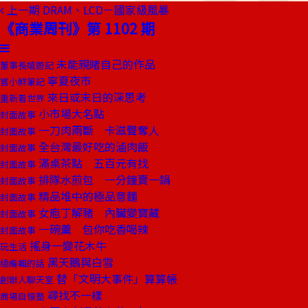
上一期
DRAM、LCD－國家級風暴
《商業周刊》第 1102 期
未能親睹自己的作品
董事長嬉遊記
寧夏夜市
嘗小鮮筆記
來日或末日的深思考
重新看世界
小市場大名點
封面故事
一刀肉兩斷 卡滋聲奪人
封面故事
全台灣最好吃的滷肉飯
封面故事
滿桌茶點 五百元有找
封面故事
排隊水煎包 一分鐘賣一鍋
封面故事
精品堆中的極品意麵
封面故事
女庖丁解豬 內臟變寶藏
封面故事
一碗羹 包你吃香喝辣
封面故事
搖身一變花木牛
玩生活
黑天鵝與白雪
總編輯的話
替「文明大事件」算算帳
創辦人聊天室
尋找不一樣
商場自慢塾