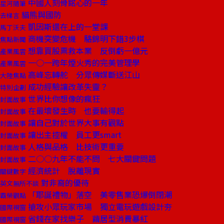
中國人刻骨銘心的一年
星河隨筆
貓熊與國防
去梯言
凱因斯還在上的一堂課
馬丁沃夫
商機突變危機 駱錦明下錯3步棋
焦點新聞
想靠買股票救本業 反倒虧一億元
產業風雲
一○一跨年煙火秀的完美管理學
產業風雲
高峰忘轉舵 分眾傳媒斷送江山
大陸焦點
成功經驗讓改革失靈？
特別企劃
世界比你想像的瘋狂
封面故事
在最壞發生時 也要輸得起
封面故事
讓自己對於世界大事有觀點
封面故事
讓出主控權 員工更smart
封面故事
人格與品格 比技術更重要
封面故事
二○○九年不能不問 七大關鍵問題
封面故事
經濟統計 脫離現實
關鍵數字
對非裔的優待
英文無所不談
「耶誕禮物」落空 美零售業恐爆倒閉潮
霸榮觀點
搶攻小眾玩家市場 獨立電玩遊戲設計夯
國際視窗
省錢在家找樂子 繭居型消費暴紅
國際視窗