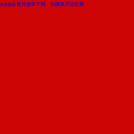
暫停童年干預 別讓孩子活受罪
商周書摘