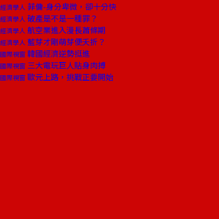
菲傭-身分卑微，卻十分快
經濟學人
破產是不是一種罪？
經濟學人
航空業進入漫長蕭條期
經濟學人
藍芽才剛萌芽便夭折？
經濟學人
韓國經濟逆勢挺進
國際視窗
三大電玩巨人貼身肉搏
國際視窗
歐元上路，挑戰正要開始
國際視窗