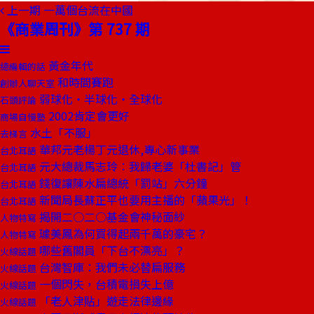
上一期
一萬個台流在中國
《商業周刊》第 737 期
黃金年代
總編輯的話
和時間賽跑
創辦人聊天室
弱球化‧半球化‧全球化
石頭評論
2002肯定會更好
商場自慢塾
水土「不服」
去梯言
華邦元老楊丁元退休,專心新事業
台北耳語
元大總裁馬志玲︰我歸老婆「杜書記」管
台北耳語
錢復讓陳水扁總統「罰站」六分鐘
台北耳語
新聞局長蘇正平也要用主播的「蘋果光」！
台北耳語
揭開二○二○基金會神秘面紗
人物特寫
璩美鳳為何買得起兩千萬的豪宅？
人物特寫
哪些舊閣員「下台不漂亮」？
火線話題
台灣智庫：我們未必替扁服務
火線話題
一個閃失，台積電損失上億
火線話題
「老人津貼」遊走法律邊緣
火線話題