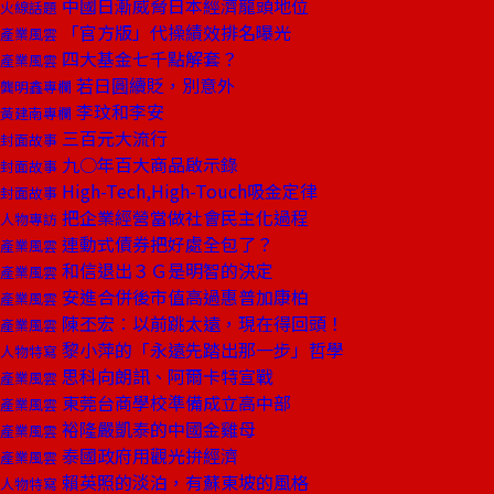
中國日漸威脅日本經濟龍頭地位
火線話題
「官方版」代操績效排名曝光
產業風雲
四大基金七千點解套？
產業風雲
若日圓續貶，別意外
龔明鑫專欄
李玟和李安
黃建南專欄
三百元大流行
封面故事
九○年百大商品啟示錄
封面故事
High-Tech,High-Touch吸金定律
封面故事
把企業經營當做社會民主化過程
人物專訪
連動式債券把好處全包了？
產業風雲
和信退出３Ｇ是明智的決定
產業風雲
安進合併後市值高過惠普加康柏
產業風雲
陳丕宏︰以前跳太遠，現在得回頭！
產業風雲
黎小萍的「永遠先踏出那一步」哲學
人物特寫
思科向朗訊、阿爾卡特宣戰
產業風雲
東莞台商學校準備成立高中部
產業風雲
裕隆嚴凱泰的中國金雞母
產業風雲
泰國政府用觀光拚經濟
產業風雲
賴英照的淡泊，有蘇東坡的風格
人物特寫