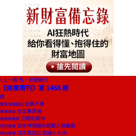
上一期
我，就是銀行
《商業周刊》第 1468 期
此路不通
董事長嬉遊記
台北壽喜燒
饕姊食記
沉睡的森林
發現酷建築
日系啤酒廠吹起職人精釀風
特別報導
搞笑馬拉松 跑遍七大洲
特別報導