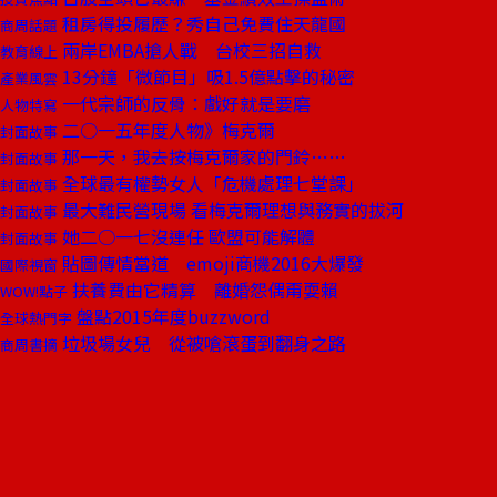
租房得投履歷？秀自己免費住天龍國
商周話題
兩岸EMBA搶人戰 台校三招自救
教育線上
13分鐘「微節目」吸1.5億點擊的秘密
產業風雲
一代宗師的反骨：戲好就是要磨
人物特寫
二○一五年度人物》梅克爾
封面故事
那一天，我去按梅克爾家的門鈴……
封面故事
全球最有權勢女人「危機處理七堂課」
封面故事
最大難民營現場 看梅克爾理想與務實的拔河
封面故事
她二○一七沒連任 歐盟可能解體
封面故事
貼圖傳情當道 emoji商機2016大爆發
國際視窗
扶養費由它精算 離婚怨偶甭耍賴
WOW!點子
盤點2015年度buzzword
全球熱門字
垃圾場女兒 從被嗆滾蛋到翻身之路
商周書摘