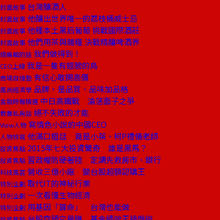
台灣釀酒人
封面故事
他釀出世界唯一的荔枝桶威士忌
封面故事
他種本土黑后葡萄 挑戰國際酒莊
封面故事
他們用茶與雜糧 決戰精釀啤酒界
封面故事
我們做得到！
總編輯的話
我是一隻有翅膀的鳥
CEO上線
有信心敢開高價
商場自慢塾
品牌，是品質、品味加品格
風尚經濟學
中日高鐵戰 淪落面子之爭
金融時報精選
絕不失敗的才能
教養私房話
寫情色小說的中國CEO
View人物
他滿口粗話 竟是小英、柯P禮儀老師
人物特寫
2015年七大投資驚奇 誰是黑馬？
投資焦點
習政權防硬著陸 定調先救房市、銀行
投資焦點
營收三億小廠 變台股超額認購王
科技風雲
取代IT的神秘行業
特別企劃
一次看懂生物經濟
特別企劃
用基因「算命」 台灣也能做
特別企劃
台股空頭它最賺 基金績效王操盤術
投資焦點