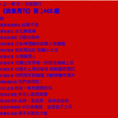
上一期
我，就是銀行
《商業周刊》第 1468 期
此路不通
董事長嬉遊記
台北壽喜燒
饕姊食記
沉睡的森林
發現酷建築
日系啤酒廠吹起職人精釀風
特別報導
搞笑馬拉松 跑遍七大洲
特別報導
台灣釀酒人
封面故事
他釀出世界唯一的荔枝桶威士忌
封面故事
他種本土黑后葡萄 挑戰國際酒莊
封面故事
他們用茶與雜糧 決戰精釀啤酒界
封面故事
我們做得到！
總編輯的話
我是一隻有翅膀的鳥
CEO上線
有信心敢開高價
商場自慢塾
品牌，是品質、品味加品格
風尚經濟學
中日高鐵戰 淪落面子之爭
金融時報精選
絕不失敗的才能
教養私房話