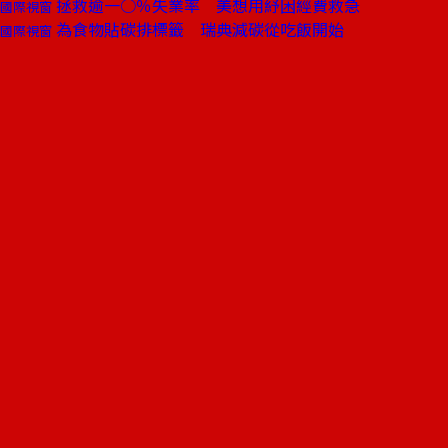
拯救逾一○％失業率 美想用紓困經費救急
國際視窗
為食物貼碳排標籤 瑞典減碳從吃飯開始
國際視窗