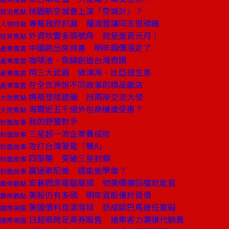
桃園航空城會上演「空城計」？
政治焦點
專幫政府抓漏 羅淑蕾讓同志很頭痛
人物特寫
外資吹響多頭號角 就是要買元月！
投資焦點
中國跳出來背書 明年鋼價漲定了
產業風雲
咖啡渣、魚鱗創造台灣奇蹟
產業風雲
用三大武器 做鴻海、比亞迪生意
產業風雲
在全世界說不同故事的精品飯店
產業風雲
媽祖登陸建廟 扮兩岸交流大使
大陸焦點
海爾近五千億外包商機誰受惠？
大陸焦點
我的野蠻對手
封面故事
三星超一流企業養成術
封面故事
攻打台灣筆電「雙A」
封面故事
四策略 突破三星封鎖
封面故事
贏過索尼後 還能偷學誰？
封面故事
宏碁問鼎電腦龍頭 物美價廉回檔就能買
霸榮觀點
美股仍有多頭 明年買股優於買債
霸榮觀點
美國債利息滾雪球 恐成歐巴馬連任窒礙
國際視窗
日超商跨足票券販售 搶集客力兼賺代銷費
國際視窗