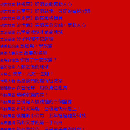
林裕森》好酒要能感動人心
封面故事
屈享平》好酒就像一首好的電影配樂
封面故事
劉永智》飲其風格獨具
封面故事
葉怡蘭》美酒美食交融，更動人心
封面故事
先學愛地球才是愛地球
生活話題
分子料理不按牌理
生活話題
放鯰魚，學改變
總編輯的話
故事的陷阱
創辦人聊天室
你做了什麼改變？
商場自慢塾
人類之後的地球
星河隨筆
改革，九死一生哪！
去梯言
出身豪門的環保冒險家
世局人物
衣著光鮮 用假貨也亂真
關鍵數字
華碩家變內幕！
科技風雲
台積電入股茂迪的三個盤算
科技風雲
布局太陽能 台積電後來居上！
科技風雲
俄羅斯小公司 五年進逼趨勢科技
科技風雲
偽鈔天才的第一手告白
商周書摘
新台幣貶值 只是電子業安慰劑！
產業風雲