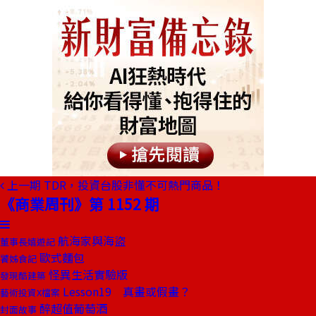
上一期
TDR，投資台股非懂不可熱門商品！
《商業周刊》第 1152 期
航海家與海盜
董事長嬉遊記
歐式麵包
饕姊食記
怪異生活實驗版
發現酷建築
Lesson19 真畫或假畫？
藝術投資X檔案
醉超值葡萄酒
封面故事