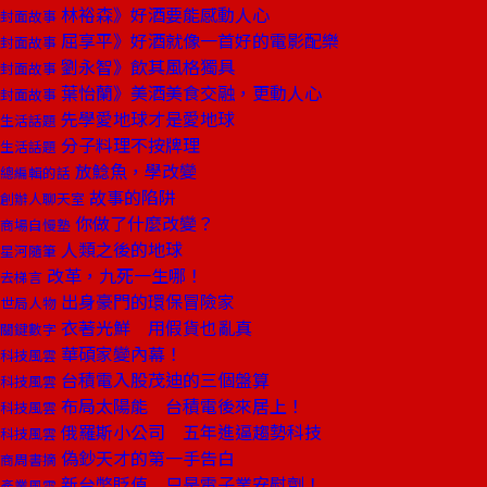
林裕森》好酒要能感動人心
封面故事
屈享平》好酒就像一首好的電影配樂
封面故事
劉永智》飲其風格獨具
封面故事
葉怡蘭》美酒美食交融，更動人心
封面故事
先學愛地球才是愛地球
生活話題
分子料理不按牌理
生活話題
放鯰魚，學改變
總編輯的話
故事的陷阱
創辦人聊天室
你做了什麼改變？
商場自慢塾
人類之後的地球
星河隨筆
改革，九死一生哪！
去梯言
出身豪門的環保冒險家
世局人物
衣著光鮮 用假貨也亂真
關鍵數字
華碩家變內幕！
科技風雲
台積電入股茂迪的三個盤算
科技風雲
布局太陽能 台積電後來居上！
科技風雲
俄羅斯小公司 五年進逼趨勢科技
科技風雲
偽鈔天才的第一手告白
商周書摘
新台幣貶值 只是電子業安慰劑！
產業風雲