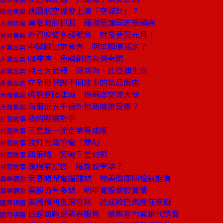
桃園航空城會上演「空城計」？
政治焦點
專幫政府抓漏 羅淑蕾讓同志很頭痛
人物特寫
外資吹響多頭號角 就是要買元月！
投資焦點
中國跳出來背書 明年鋼價漲定了
產業風雲
咖啡渣、魚鱗創造台灣奇蹟
產業風雲
用三大武器 做鴻海、比亞迪生意
產業風雲
在全世界說不同故事的精品飯店
產業風雲
媽祖登陸建廟 扮兩岸交流大使
大陸焦點
海爾近五千億外包商機誰受惠？
大陸焦點
我的野蠻對手
封面故事
三星超一流企業養成術
封面故事
攻打台灣筆電「雙A」
封面故事
四策略 突破三星封鎖
封面故事
贏過索尼後 還能偷學誰？
封面故事
宏碁問鼎電腦龍頭 物美價廉回檔就能買
霸榮觀點
美股仍有多頭 明年買股優於買債
霸榮觀點
美國債利息滾雪球 恐成歐巴馬連任窒礙
國際視窗
日超商跨足票券販售 搶集客力兼賺代銷費
國際視窗