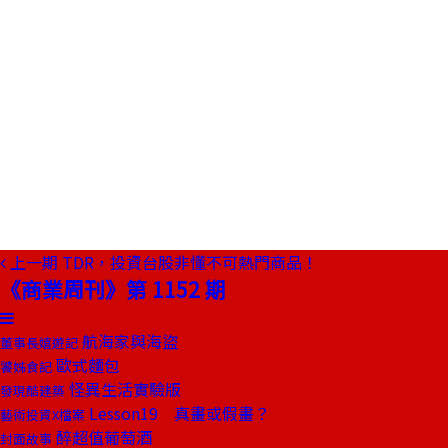
上一期
TDR，投資台股非懂不可熱門商品！
《商業周刊》第 1152 期
航海家與海盜
董事長嬉遊記
歐式麵包
饕姊食記
怪異生活實驗版
發現酷建築
Lesson19 真畫或假畫？
藝術投資X檔案
醉超值葡萄酒
封面故事