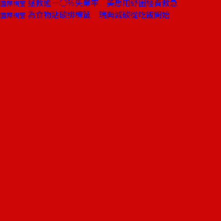
拯救逾一○％失業率 美想用紓困經費救急
國際視窗
為食物貼碳排標籤 瑞典減碳從吃飯開始
國際視窗