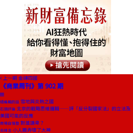
上一期
金磚四國
《商業周刊》第 902 期
雪地與炎熱之國
總編輯的話
北京的戰略思維邏輯——評「反分裂國家法」的立法及
石頭評論
美國可能的反應
對誰謙卑？
商場自慢塾
小人搬弄壞了大神
去梯言