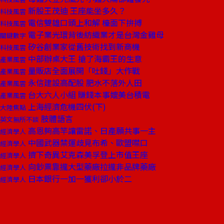
新股王茂迪 王座能坐多久？
科技風雲
電信雙雄口頭上和解 檯面下拚搏
科技風雲
電子業光環背後紡織業才是台灣金雞母
關鍵數字
矽谷創業家從舊技術找到新商機
科技風雲
中部辦桌大王 搶了海霸王的生意
產業風雲
量販店全面展開「吐錢」大作戰
產業風雲
永信建設高配股 肥水不落外人田
產業風雲
台大六人小組 賺錢本事媲美台積電
產業風雲
上海經濟危機四伏(下)
大陸焦點
肢體語言
英文無所不談
高恩夠高竿讓雷諾、日產願共事一主
經濟學人
中國武器禁運歧見布希、歐盟噤口
經濟學人
擠下奇異艾克森美孚登上市值王座
經濟學人
向鈔票靠攏大型藥廠拉攏非品牌藥廠
經濟學人
日本銀行一加一獲利卻小於二
經濟學人