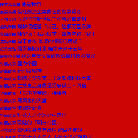
他是我們
陳文茜專欄
信任創造企業價值的智慧資產
商周書摘
立即信任新世紀工作者必備能耐
人物專訪
柯林頓經營「自己」這個明星品牌
焦點新聞
陳聖德：我那麼重，誰架空得了我！
焦點新聞
扁宋會後 最壞的情勢已度過？
焦點新聞
國壽登陸計畫 瞄準未來十五年
投資焦點
找對產業位置破解低價科技股魔咒
施振榮專欄
腦力帝國
封面故事
新印度精神
封面故事
軟體之父孕育二十萬軟體科技大軍
封面故事
生技皇后身價是張忠謀二‧四倍
封面故事
「日不落帝國」接棒者
封面故事
黑與金的天堂
封面故事
俄羅斯新貴
封面故事
科技人才從冰封中走出
封面故事
歐陸的「明日帝國」
封面故事
廣明投身自有品牌 能做不能說
科技風雲
母雞大立光風光 小雞大陽卻難發光
科技風雲