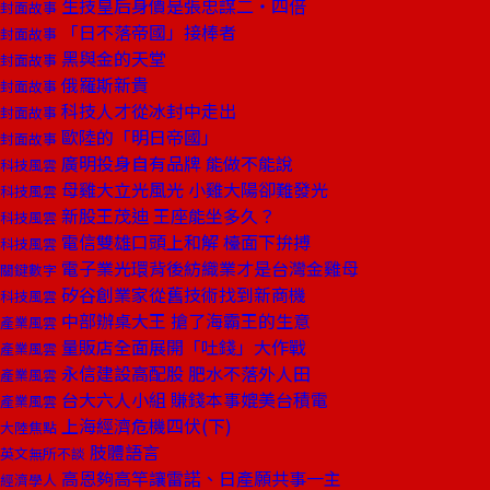
生技皇后身價是張忠謀二‧四倍
封面故事
「日不落帝國」接棒者
封面故事
黑與金的天堂
封面故事
俄羅斯新貴
封面故事
科技人才從冰封中走出
封面故事
歐陸的「明日帝國」
封面故事
廣明投身自有品牌 能做不能說
科技風雲
母雞大立光風光 小雞大陽卻難發光
科技風雲
新股王茂迪 王座能坐多久？
科技風雲
電信雙雄口頭上和解 檯面下拚搏
科技風雲
電子業光環背後紡織業才是台灣金雞母
關鍵數字
矽谷創業家從舊技術找到新商機
科技風雲
中部辦桌大王 搶了海霸王的生意
產業風雲
量販店全面展開「吐錢」大作戰
產業風雲
永信建設高配股 肥水不落外人田
產業風雲
台大六人小組 賺錢本事媲美台積電
產業風雲
上海經濟危機四伏(下)
大陸焦點
肢體語言
英文無所不談
高恩夠高竿讓雷諾、日產願共事一主
經濟學人