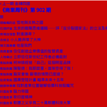
上一期
金磚四國
《商業周刊》第 902 期
雪地與炎熱之國
總編輯的話
北京的戰略思維邏輯——評「反分裂國家法」的立法及
石頭評論
對誰謙卑？
商場自慢塾
小人搬弄壞了大神
去梯言
他是我們
陳文茜專欄
信任創造企業價值的智慧資產
商周書摘
立即信任新世紀工作者必備能耐
人物專訪
柯林頓經營「自己」這個明星品牌
焦點新聞
陳聖德：我那麼重，誰架空得了我！
焦點新聞
扁宋會後 最壞的情勢已度過？
焦點新聞
國壽登陸計畫 瞄準未來十五年
投資焦點
找對產業位置破解低價科技股魔咒
施振榮專欄
腦力帝國
封面故事
新印度精神
封面故事
軟體之父孕育二十萬軟體科技大軍
封面故事