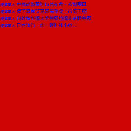
中國武器禁運歧見布希、歐盟噤口
經濟學人
擠下奇異艾克森美孚登上市值王座
經濟學人
向鈔票靠攏大型藥廠拉攏非品牌藥廠
經濟學人
日本銀行一加一獲利卻小於二
經濟學人