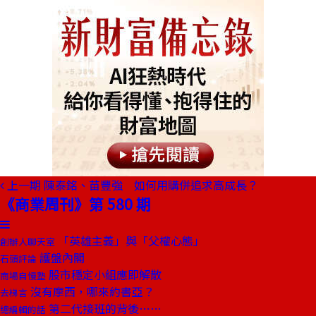
上一期
陳泰銘、苗豐強 如何用購併追求高成長？
《商業周刊》第 580 期
「英雄主義」與「父權心態」
創辦人聊天室
護盤內閣
石頭評論
股市穩定小組應即解散
商場自慢塾
沒有摩西，哪來約書亞？
去梯言
第二代接班的背後……
總編輯的話