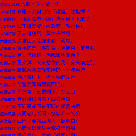
放眼Ｙ２Ｋ減一年
信懷南專欄
李庸三為何出任「護盤」總指揮？
人物特寫
「穩定股市小組」為何穩不下來？
火線話題
邱正雄變成財經政策「執行長」
火線話題
王志雄落馬，黨中央樂見？
人物特寫
沈君山大陸歸來談「兩岸」
大陸焦點
最棒的是：嚴凱泰、徐旭東、苗豐強……
封面故事
第二代接班，面臨哪些問題？
封面故事
王文洋：大家想像的我，有天壤之別
封面故事
嚴凱泰將主導裕隆的下一波再造
封面故事
徐旭東理財一流，穩健先行
封面故事
苗豐強靠轉型贏回江山
封面故事
孫道存「三把刷子」打江山
封面故事
豐群接班圓滿，四方稱道
封面故事
不同產品應有不同的學習曲線
人物特寫
大同老店新開，惦惦呷三碗公
產業風雲
西門子要讓亞洲人「聽明白」
產業風雲
外商大舉進駐台灣投信市場
產業風雲
銀行轉向，大搶「蠅頭小利」
產業風雲