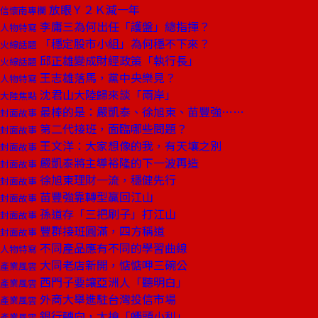
放眼Ｙ２Ｋ減一年
信懷南專欄
李庸三為何出任「護盤」總指揮？
人物特寫
「穩定股市小組」為何穩不下來？
火線話題
邱正雄變成財經政策「執行長」
火線話題
王志雄落馬，黨中央樂見？
人物特寫
沈君山大陸歸來談「兩岸」
大陸焦點
最棒的是：嚴凱泰、徐旭東、苗豐強……
封面故事
第二代接班，面臨哪些問題？
封面故事
王文洋：大家想像的我，有天壤之別
封面故事
嚴凱泰將主導裕隆的下一波再造
封面故事
徐旭東理財一流，穩健先行
封面故事
苗豐強靠轉型贏回江山
封面故事
孫道存「三把刷子」打江山
封面故事
豐群接班圓滿，四方稱道
封面故事
不同產品應有不同的學習曲線
人物特寫
大同老店新開，惦惦呷三碗公
產業風雲
西門子要讓亞洲人「聽明白」
產業風雲
外商大舉進駐台灣投信市場
產業風雲
銀行轉向，大搶「蠅頭小利」
產業風雲