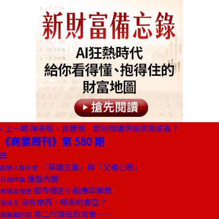
上一期
陳泰銘、苗豐強 如何用購併追求高成長？
《商業周刊》第 580 期
「英雄主義」與「父權心態」
創辦人聊天室
護盤內閣
石頭評論
股市穩定小組應即解散
商場自慢塾
沒有摩西，哪來約書亞？
去梯言
第二代接班的背後……
總編輯的話