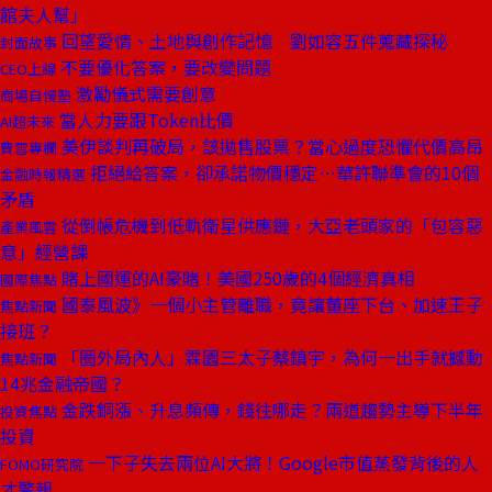
館夫人幫」
回望愛情、土地與創作記憶 劉如容五件蒐藏探秘
封面故事
不要優化答案，要改變問題
CEO上線
激勵儀式需要創意
商場自慢塾
當人力要跟Token比價
AI超未來
美伊談判再破局，該拋售股票？當心過度恐懼代價高昂
費雪專欄
拒絕給答案，卻承諾物價穩定⋯華許聯準會的10個
金融時報精選
矛盾
從倒帳危機到低軌衛星供應鏈，大亞老頭家的「包容惡
產業風雲
意」經營課
賭上國運的AI豪賭！美國250歲的4個經濟真相
國際焦點
國泰風波》一個小主管離職，竟讓董座下台、加速王子
焦點新聞
接班？
「圈外局內人」霖園三太子蔡鎮宇，為何一出手就撼動
焦點新聞
14兆金融帝國？
金跌銅漲、升息頻傳，錢往哪走？兩道趨勢主導下半年
投資焦點
投資
一下子失去兩位AI大將！Google市值蒸發背後的人
FOMO研究院
才警報