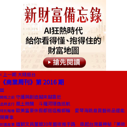
上一期
大錢返台
《商業周刊》第 2016 期
守護與創造越來越靠近
開瓶之前
風土微醺 斗羅河隱逸巡航
此時此行
歐美富豪休假都搭這艘郵輪 愛琴海跳島買藝術品還能
特別報導
開賽車
雄獅文具董娘30年藝術推手路 串起台灣最神秘「美術
封面故事