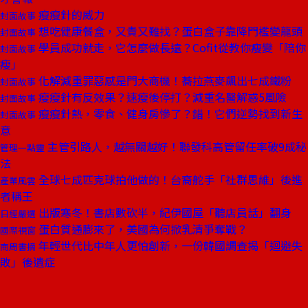
瘦瘦針的威力
封面故事
想吃健康餐盒，又貴又難找？蛋白盒子靠降門檻變龍頭
封面故事
學員成功就走，它怎麼做長遠？Cofit從教你瘦變「陪你
封面故事
瘦」
化解減重罪惡感是門大商機！蕎拉燕麥飆出七成鐵粉
封面故事
瘦瘦針有反效果？速瘦後停打？減重名醫解惑5風險
封面故事
瘦瘦針熱，零食、健身房慘了？錯！它們逆勢找到新生
封面故事
意
主管引路人，越無關越好！聯發科高管留任率破9成秘
管理一點靈
法
全球七成匹克球拍他做的！台裔舵手「社群思維」後進
產業風雲
者稱王
出版寒冬！書店數砍半，紀伊國屋「聽店員話」翻身
日經嚴選
蛋白質通膨來了，美國為何掀乳清爭奪戰？
國際視窗
年輕世代比中年人更怕創新，一份韓國調查揭「迴避失
商周書摘
敗」後遺症