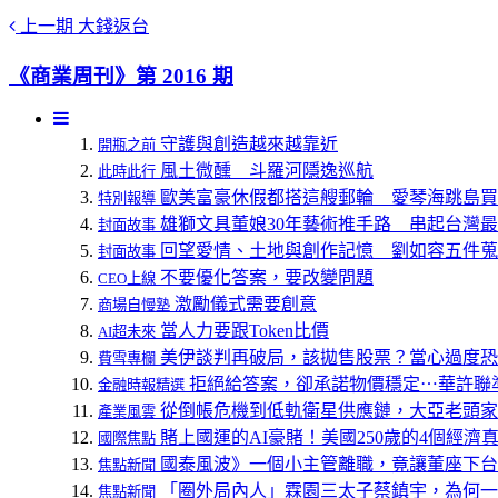
上一期
大錢返台
《商業周刊》第 2016 期
守護與創造越來越靠近
開瓶之前
風土微醺 斗羅河隱逸巡航
此時此行
歐美富豪休假都搭這艘郵輪 愛琴海跳島買
特別報導
雄獅文具董娘30年藝術推手路 串起台灣
封面故事
回望愛情、土地與創作記憶 劉如容五件蒐
封面故事
不要優化答案，要改變問題
CEO上線
激勵儀式需要創意
商場自慢塾
當人力要跟Token比價
AI超未來
美伊談判再破局，該拋售股票？當心過度恐
費雪專欄
拒絕給答案，卻承諾物價穩定⋯華許聯準
金融時報精選
從倒帳危機到低軌衛星供應鏈，大亞老頭家
產業風雲
賭上國運的AI豪賭！美國250歲的4個經濟
國際焦點
國泰風波》一個小主管離職，竟讓董座下台
焦點新聞
「圈外局內人」霖園三太子蔡鎮宇，為何一
焦點新聞