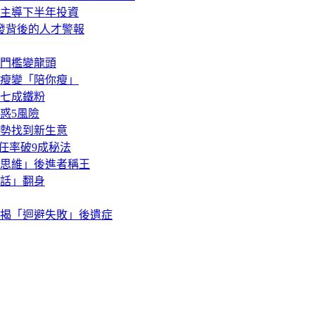
主導下半年投資
蒸發背後的人才警報
門檻變龍頭
你瘦變「陪你瘦」
七成鐵粉
惑5風險
勢找到新生意
任率破9成秘法
思維」後進者稱王
話」翻身
揭「迴避失敗」後遺症