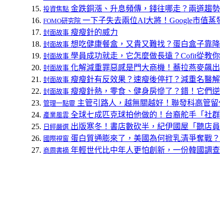
金跌銅漲、升息頻傳，錢往哪走？兩道趨勢
投資焦點
一下子失去兩位AI大將！Google市值
FOMO研究院
瘦瘦針的威力
封面故事
想吃健康餐盒，又貴又難找？蛋白盒子靠降
封面故事
學員成功就走，它怎麼做長遠？Cofit從教
封面故事
化解減重罪惡感是門大商機！蕎拉燕麥飆出
封面故事
瘦瘦針有反效果？速瘦後停打？減重名醫解
封面故事
瘦瘦針熱，零食、健身房慘了？錯！它們逆
封面故事
主管引路人，越無關越好！聯發科高管留
管理一點靈
全球七成匹克球拍他做的！台裔舵手「社群
產業風雲
出版寒冬！書店數砍半，紀伊國屋「聽店員
日經嚴選
蛋白質通膨來了，美國為何掀乳清爭奪戰？
國際視窗
年輕世代比中年人更怕創新，一份韓國調查
商周書摘