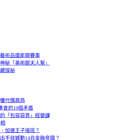
藝術品還能開賽車
最神秘「美術館夫人幫」
藏探秘
懼代價高昂
會的10個矛盾
的「包容惡意」經營課
真相
、加速王子接班？
出手就撼動14兆金融帝國？