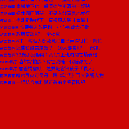
南鐵地下化 賴清德說不清的三疑點
焦點新聞
退休圓田園夢 不是有錢買農地就行
焦點新聞
學測新時代下 這樣填志願才會贏！
教育線上
怕吞藥丸改磨粉 小心藥效大打折
名醫談養生
政府荒謬KPI 全揭露
封面故事
柯P：每個人都故意把自己弄得很忙、瞎忙
封面故事
這些也能當績效？ 10大部會KPI 「奇蹟」
封面故事
32歲小公務員：我1/2上班時間在填表格
封面故事
嗑甜點怕胖？有它減糖、代糖都免了
WOW!點子
替爸媽省錢！這雙鞋會陪孩子「長大」
WOW!點子
嘻哈界麥可喬丹 躍《時代》百大影響人物
國際視窗
一場結合獲利與正義的企業冒險記
商周書摘