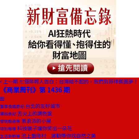
上一期
七個年輕人告白：台灣給不起的，我們到菲律賓圓夢！
《商業周刊》第 1436 期
台北的友好城市
董事長嬉遊記
舌尖上的調色盤
饕姊食記
激浪派的小屋
發現酷建築
科技鏡子讓你笑出一朵花
特別報導
池上藝術村 蔣勳帶你找自然之美
生活新鮮事