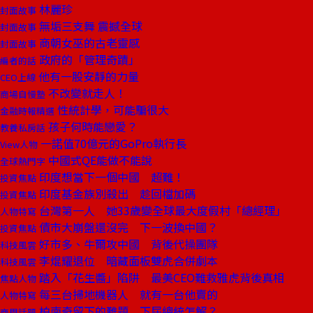
林麗珍
封面故事
無垢三支舞 震撼全球
封面故事
商朝女巫的古老靈感
封面故事
政府的「管理奇蹟」
編者的話
他有一股安靜的力量
CEO上線
不改變就走人！
商場自慢塾
性統計學，可能騙很大
金融時報精選
孩子何時能戀愛？
教養私房話
一諾值70億元的GoPro執行長
View人物
中國式QE能做不能說
全球熱門字
印度想當下一個中國 超難！
投資焦點
印度基金族別殺出 趁回檔加碼
投資焦點
台灣第一人 她33歲變全球最大度假村「總經理」
人物特寫
債市大崩盤還沒完 下一波換中國？
投資焦點
好市多、牛爾攻中國 背後代操團隊
科技風雲
李焜耀退位 暗藏面板雙虎合併劇本
科技風雲
踏入「花生醬」陷阱 最美CEO難救雅虎背後真相
焦點人物
每三台掃地機器人 就有一台他賣的
人物特寫
柏南奇留下的難題 下屆總統怎解？
商周話題