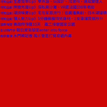
生產效率Up》學外語、玩設計、找資料，速成變達人
特別企劃
樂遊充電Up》探私房沙灘、VR逛法國230年老街
特別企劃
潮流嗅覺Up》宅在家跟流行！追廣播美劇、日本潮罐頭
特別企劃
個人魅力Up》5分鐘練模特兒身材、1支筆讓質感秒升
特別企劃
美政府停擺35天 義工接管國家公園
國際視窗
歐日貿易協定enter into force
全球熱門字
水門案記者 揭川普濫打貿易戰內幕
商周書摘