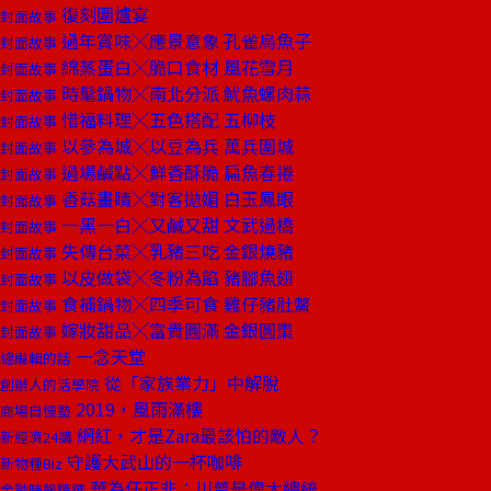
復刻圍爐宴
封面故事
過年賞味╳應景意象 孔雀烏魚子
封面故事
綿蒸蛋白╳脆口食材 風花雪月
封面故事
時髦鍋物╳南北分派 魷魚螺肉蒜
封面故事
惜福料理╳五色搭配 五柳枝
封面故事
以參為城╳以豆為兵 萬兵圍城
封面故事
過場鹹點╳鮮香酥脆 扁魚春捲
封面故事
香菇畫睛╳對客拋媚 白玉鳳眼
封面故事
一黑一白╳又鹹又甜 文武過橋
封面故事
失傳台菜╳乳豬三吃 金銀燒豬
封面故事
以皮做袋╳冬粉為餡 豬腳魚翅
封面故事
食補鍋物╳四季可食 雞仔豬肚鱉
封面故事
嫁妝甜品╳富貴圓滿 金銀圓棗
封面故事
一念天堂
總編輯的話
從「家族業力」中解脫
創辦人的活學院
2019，風雨滿樓
商場自慢塾
網紅，才是Zara最該怕的敵人？
新經濟24講
守護大武山的一杯咖啡
新物種Biz
華為任正非：川普是偉大總統
金融時報精選