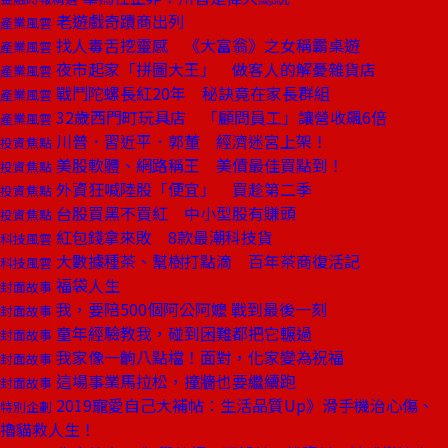
老遊戲奇蹟商出列
產業風雲
找人毒舌挖靈感 《大富翁》之女稱霸桌遊
產業風雲
夜市起家「拼圖大王」 做客人的解憂雜貨店
產業風雲
戰鬥陀螺長紅20年 秘訣竟在家長群組
產業風雲
32歲西門町玩具店 「顧問員工」讓營收飆6倍
產業風雲
川普．習近平．郭董 經濟迷宮上架！
投資焦點
美股軟體、網路稱王 美債最佳買點到！
投資焦點
外資狂喊陸股「便宜」 買趁第二季
投資焦點
台股買黑不買紅 中小型股有賺頭
投資焦點
紅包錢拿來敗 8款最潮科技貨
科技風雲
大數據種茶、幫樹打點滴 百年茶商復活記
科技風雲
福袋人生
封面故事
我，要陪500個阿公阿嬤 戰到最後一刻
封面故事
童年經驗教我，碰到困難都把它輾過
封面故事
我家像一齣八點檔！面對，化家變為祝福
封面故事
這場事業馬拉松，撞牆也要繼續跑
封面故事
2019寵愛自己大補帖：生活品質Up》滑手機治心傷、
特別企劃
擼貓救人生！