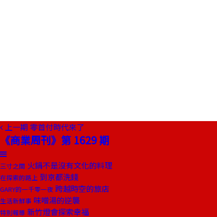
上一期
零首付時代來了
《商業周刊》第 1629 期
火鍋不是沒有文化的料理
三寸之間
到京都洗錢
在探索的路上
跨越時空的旅店
GARY的一千零一夜
味噌湯的逆襲
生活新鮮事
新竹燈會探索幸福
特別報導