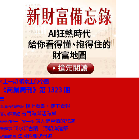
上一期
鋼索上的帝國
《商業周刊》第 1323 期
樓上看書，樓下看報
董事長嬉遊記
石門海岸活海鮮
嘗小鮮筆記
讓人能專情的旅店
GARY的一千零一夜
淡水新古蹟 清朝洋建築
新鮮事
法國料理吃門道
封面故事