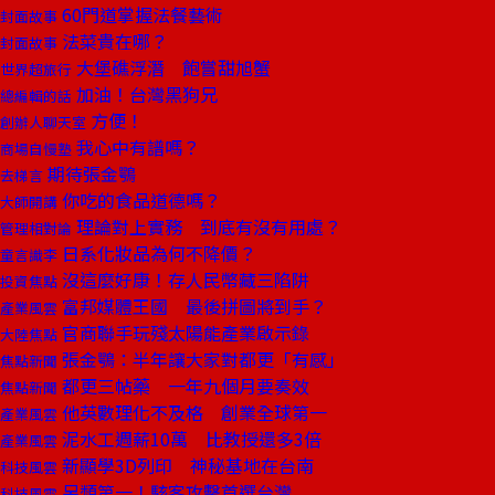
60門道掌握法餐藝術
封面故事
法菜貴在哪？
封面故事
大堡礁浮潛 飽嘗甜旭蟹
世界超旅行
加油！台灣黑狗兄
總編輯的話
方便！
創辦人聊天室
我心中有譜嗎？
商場自慢塾
期待張金鶚
去梯言
你吃的食品道德嗎？
大師開講
理論對上實務 到底有沒有用處？
管理相對論
日系化妝品為何不降價？
童言識李
沒這麼好康！存人民幣藏三陷阱
投資焦點
富邦媒體王國 最後拼圖將到手？
產業風雲
官商聯手玩殘太陽能產業啟示錄
大陸焦點
張金鶚：半年讓大家對都更「有感」
焦點新聞
都更三帖藥 一年九個月要奏效
焦點新聞
他英數理化不及格 創業全球第一
產業風雲
泥水工週薪10萬 比教授還多3倍
產業風雲
新顯學3D列印 神秘基地在台南
科技風雲
另類第一！駭客攻擊首選台灣
科技風雲