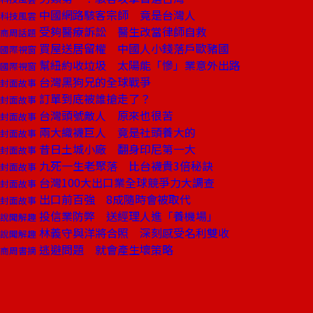
中國網路駭客宗師 竟是台灣人
科技風雲
受夠醫療訴訟 醫生改當律師自救
商周話題
買屋送居留權 中國人小錢落戶歐豬國
國際視窗
幫紐約收垃圾 太陽能「慘」業意外出路
國際視窗
台灣黑狗兄的全球戰爭
封面故事
訂單到底被誰搶走了？
封面故事
台灣頭號敵人 原來也很苦
封面故事
兩大織襪巨人 竟是社頭養大的
封面故事
昔日土城小廠 翻身印尼第一大
封面故事
九死一生老聚落 比台襪貴3倍秘訣
封面故事
台灣100大出口業全球競爭力大調查
封面故事
出口前百強 8成隨時會被取代
封面故事
投信業防弊 送經理人進「養機場」
說聞解趣
林義守與洋將合照 深刻感受名利雙收
說聞解趣
逃避問題 就會產生壞策略
商周書摘