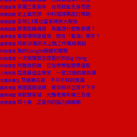
掌握三套劇本 台商就能全身而退
封面故事
史上最荒謬 中科環評再度打帶跑
商周話題
全球2.3萬位富豪掃房大報告
商周話題
歐債危機禍首 希臘憑什麼敢發債？
商周話題
葡萄酒明星過氣 敗在「藍海」兩字？
產業風雲
月薪20萬的天上酷工作養成揭秘
產業風雲
我的Google眼鏡初體驗
科技風雲
一次搞懂張忠謀看好的Big thing
科技風雲
吃難吞的飯 它從慘業股變價值股
科技風雲
亞裔最佳企業家 一堂22億的被告課
人物特寫
牙齒美白前 不可不知的常識
名醫談養生
美國國服品牌 貴到柳井正買不下手
國際視窗
東歐駭客城 光騙老美年賺三百億
國際視窗
四十歲 正是你的腦力顛峰期
商周書摘