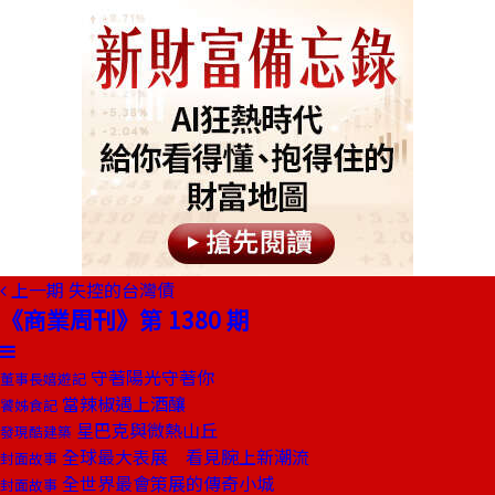
上一期
失控的台灣債
《商業周刊》第 1380 期
守著陽光守著你
董事長嬉遊記
當辣椒遇上酒釀
饕姊食記
星巴克與微熱山丘
發現酷建築
全球最大表展 看見腕上新潮流
封面故事
全世界最會策展的傳奇小城
封面故事