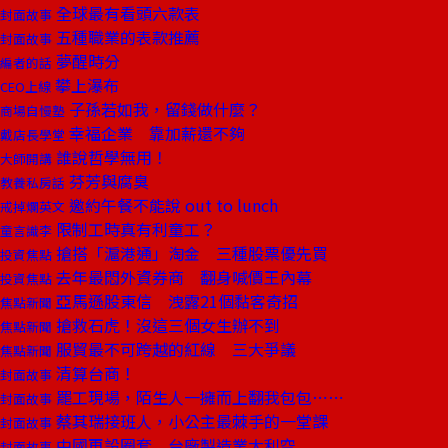
全球最有看頭六款表
封面故事
五種職業的表款推薦
封面故事
夢醒時分
編者的話
攀上瀑布
CEO上線
子孫若如我，留錢做什麼？
商場自慢塾
幸福企業 靠加薪還不夠
戴店長學堂
誰說哲學無用！
大師開講
芬芳與腐臭
教養私房話
邀約午餐不能說 out to lunch
戒掉爛英文
限制工時真有利童工？
童言識李
搶搭「滬港通」淘金 三種股票優先買
投資焦點
去年最悶外資券商 翻身喊價王內幕
投資焦點
亞馬遜股東信 洩露21個黏客奇招
焦點新聞
搶救石虎！沒這三個女生辦不到
焦點新聞
服貿最不可跨越的紅線 三大爭議
焦點新聞
清算台商！
封面故事
罷工現場，陌生人一擁而上翻我包包⋯⋯
封面故事
蔡其瑞接班人，小公主最棘手的一堂課
封面故事
中國再設圈套 台廠製造業大利空
封面故事