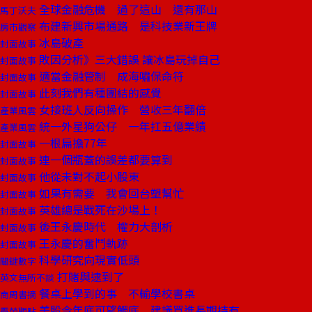
全球金融危機 過了這山 還有那山
馬丁沃夫
布建新興市場通路 是科技業新王牌
房市觀察
冰島破產
封面故事
敗因分析》三大錯誤 讓冰島玩掉自己
封面故事
適當金融管制 成海嘯保命符
封面故事
此刻我們有種團結的感覺
封面故事
女接班人反向操作 營收三年翻倍
產業風雲
統一外星狗公仔 一年扛五億業績
產業風雲
一根扁擔77年
封面故事
連一個瓶蓋的誤差都要算到
封面故事
他從未對不起小股東
封面故事
如果有需要 我會回台塑幫忙
封面故事
英雄總是戰死在沙場上！
封面故事
後王永慶時代 權力大剖析
封面故事
王永慶的奮鬥軌跡
封面故事
科學研究向現實低頭
關鍵數字
打賭與逮到了
英文無所不談
餐桌上學到的事 不輸學校書桌
商周書摘
美股今年底可望觸底 建議買進長期持有
霸榮觀點