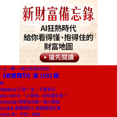
上一期
一個交易員的告白
《商業周刊》第 1092 期
行其一生，不變其志
總編輯的話
「上焉者」如何處逆境？
創辦人聊天室
領導從改變一個人開始
商場自慢塾
最聰明的人做最糊塗的事
星河隨筆
知、不知、無知
去梯言