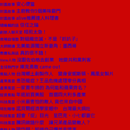
安心便當
封面故事
主廚教你5個美味竅門
封面故事
alive推薦達人料理書
封面故事
信任之鑰
總編輯的話
相煎太急！
創辦人聊天室
對組織忠誠，不是「抓扒子」
商場自慢塾
北美能源獨立新要角：墨西哥
大師開講
真的很不錯！
教養私房話
沒跟佐伯格去創業 她變共和黨刺客
View人物
庫克勇敢 came out
全球熱門字
台灣鄉土劇製作人 變身安妮斯頓、鳳凰女製片
焦點人物
患恐龍症？王品危機處理零分真相
產業風雲
一家賣牛排的 為何能和蘋果齊名？
產業風雲
年底前買美股 首選四大利多產業
投資焦點
小米最害怕的敵人 竟也來自中國
科技風雲
諾貝爾經濟學家眼中 台灣最大病灶
特別報導
超會「捉」目光 星巴克、小七都要它
科技風雲
騰訊做錯什麼 讓兄弟產品變敵人？
科技風雲
陽岱鋼：知道自己爛並非壞事
焦點人物