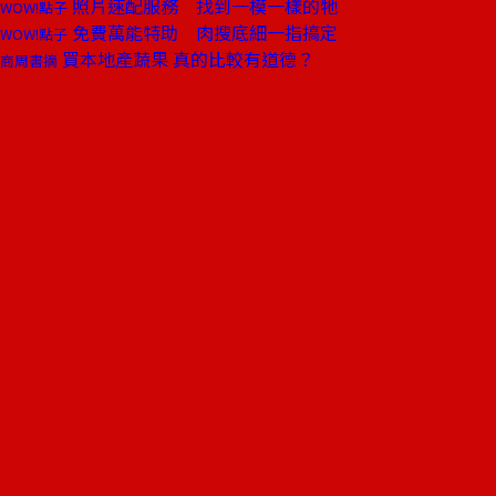
照片速配服務 找到一模一樣的牠
WOW!點子
免費萬能特助 肉搜底細一指搞定
WOW!點子
買本地產蔬果 真的比較有道德？
商周書摘