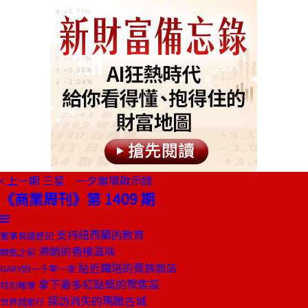
上一期
三星 一夕崩壞啟示錄
《商業周刊》第 1409 期
支持紐西蘭的教育
董事長嬉遊記
滯銷的香檳滋味
開瓶之前
貼近鐵塔的貴族旅店
GARY的一千零一夜
拿下最多紅點獎的聚焦設
特別報導
探訪消失的瑪雅古城
世界超旅行