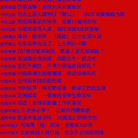
巴黎直擊！香奈兒未來實驗室
產業風雲
地表上最大購物日「雙11」 180天淘寶備戰內幕
特別企劃
用追緝毒品的規格 追雙11漏掉的稅
特別企劃
快遞業黑色大軍 獨吃淘寶4成貨運量
特別企劃
陳冲、施振榮 「踢館」21世紀資本論
人物專訪
在家自學合法了 上大學仍卡關
教育線上
107億油電車補助 變富人買名車補貼？
特別報導
低油價台灣無感 問題出在一道公式
特別報導
習近平親訪 平潭升級福建自貿區？
大陸焦點
中國高調出國蓋鐵路 竟賠錢換來的
大陸焦點
全球最有錢的勤勞國
封面故事
你的假牙、梅克爾座車 都是它們的生意
封面故事
這個國家 一個後段班學生都沒有
封面故事
揭密！全球最勤奮工作的皇室
封面故事
久坐族必學！ 三動作甩體脂肪
名醫談養生
裝潢界維基百科 50萬設計師隨你挑
國際視窗
用海帶「種」原油 產量多300倍
WOW!點子
交給機器人飛行員 救災不必找敢死隊
WOW!點子