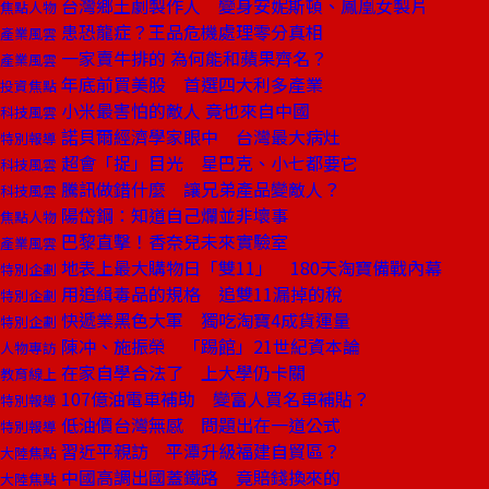
台灣鄉土劇製作人 變身安妮斯頓、鳳凰女製片
焦點人物
患恐龍症？王品危機處理零分真相
產業風雲
一家賣牛排的 為何能和蘋果齊名？
產業風雲
年底前買美股 首選四大利多產業
投資焦點
小米最害怕的敵人 竟也來自中國
科技風雲
諾貝爾經濟學家眼中 台灣最大病灶
特別報導
超會「捉」目光 星巴克、小七都要它
科技風雲
騰訊做錯什麼 讓兄弟產品變敵人？
科技風雲
陽岱鋼：知道自己爛並非壞事
焦點人物
巴黎直擊！香奈兒未來實驗室
產業風雲
地表上最大購物日「雙11」 180天淘寶備戰內幕
特別企劃
用追緝毒品的規格 追雙11漏掉的稅
特別企劃
快遞業黑色大軍 獨吃淘寶4成貨運量
特別企劃
陳冲、施振榮 「踢館」21世紀資本論
人物專訪
在家自學合法了 上大學仍卡關
教育線上
107億油電車補助 變富人買名車補貼？
特別報導
低油價台灣無感 問題出在一道公式
特別報導
習近平親訪 平潭升級福建自貿區？
大陸焦點
中國高調出國蓋鐵路 竟賠錢換來的
大陸焦點