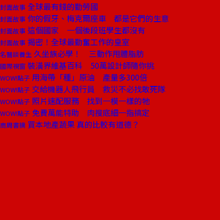
全球最有錢的勤勞國
封面故事
你的假牙、梅克爾座車 都是它們的生意
封面故事
這個國家 一個後段班學生都沒有
封面故事
揭密！全球最勤奮工作的皇室
封面故事
久坐族必學！ 三動作甩體脂肪
名醫談養生
裝潢界維基百科 50萬設計師隨你挑
國際視窗
用海帶「種」原油 產量多300倍
WOW!點子
交給機器人飛行員 救災不必找敢死隊
WOW!點子
照片速配服務 找到一模一樣的牠
WOW!點子
免費萬能特助 肉搜底細一指搞定
WOW!點子
買本地產蔬果 真的比較有道德？
商周書摘