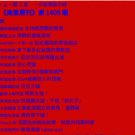
上一期
三星 一夕崩壞啟示錄
《商業周刊》第 1409 期
支持紐西蘭的教育
董事長嬉遊記
滯銷的香檳滋味
開瓶之前
貼近鐵塔的貴族旅店
GARY的一千零一夜
拿下最多紅點獎的聚焦設
特別報導
探訪消失的瑪雅古城
世界超旅行
安心便當
封面故事
主廚教你5個美味竅門
封面故事
alive推薦達人料理書
封面故事
信任之鑰
總編輯的話
相煎太急！
創辦人聊天室
對組織忠誠，不是「抓扒子」
商場自慢塾
北美能源獨立新要角：墨西哥
大師開講
真的很不錯！
教養私房話
沒跟佐伯格去創業 她變共和黨刺客
View人物
庫克勇敢 came out
全球熱門字