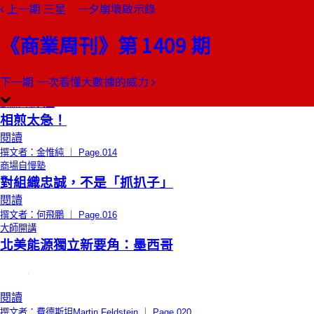
上一期
三星 一夕崩壞啟示錄
本期目錄
預覽文章
《商業周刊》第 1409 期
限時免費
總編輯的話
信任之鑰
閱讀
下一期
一次看懂大數據的威力
撰文者：郭奕伶 ｜ Page.012
創辦人聊天室
相煎太急！
閱讀
撰文者：金惟純 ｜ Page.014
商場自慢塾
對組織忠誠，不是「抓扒子」
閱讀
撰文者：何飛鵬 ｜ Page.016
大師開講
北美能源獨立新要角：墨西哥
閱讀
撰文者：費德斯坦Martin Feldstein ｜ Page.020