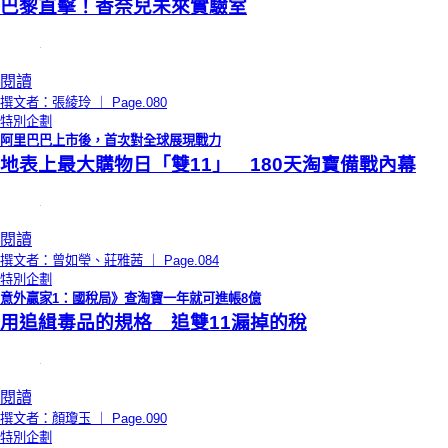
巴黎直擊！香奈兒未來實驗室
閱讀
撰文者：張綾玲 ｜ Page.080
特別企劃
阿里巴巴上市後，首次對全球展現戰力
地表上最大購物日「雙11」 180天淘寶備戰內幕
閱讀
撰文者：曾如瑩、莊雅茜 ｜ Page.084
特別企劃
意外贏家1：國稅局》查淘寶一年就可進帳8億
用追緝毒品的規格 追雙11漏掉的稅
閱讀
撰文者：顏瓊玉 ｜ Page.090
特別企劃