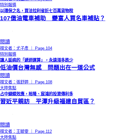
特別報導
以環保之名，買法拉利省近七百萬貨物稅
107億油電車補助 變富人買名車補貼？
閱讀
撰文者：尤子彥 ｜ Page.104
特別報導
讓人詬病的「遞迴運算」，永遠漲多跌少
低油價台灣無感 問題出在一道公式
閱讀
撰文者：張舒婷 ｜ Page.108
大陸焦點
占中蝴蝶效應，裕隆、宸鴻的投資傳利多
習近平親訪 平潭升級福建自貿區？
閱讀
撰文者：王毓雯 ｜ Page.112
大陸焦點