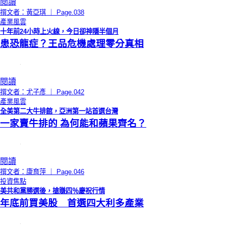
閱讀
撰文者：黃亞琪 ｜ Page.038
產業風雲
十年前24小時上火線，今日卻神隱半個月
患恐龍症？王品危機處理零分真相
閱讀
撰文者：尤子彥 ｜ Page.042
產業風雲
全美第二大牛排館，亞洲第一站首選台灣
一家賣牛排的 為何能和蘋果齊名？
閱讀
撰文者：康育萍 ｜ Page.046
投資焦點
美共和黨勝選後，搶賺四％慶祝行情
年底前買美股 首選四大利多產業