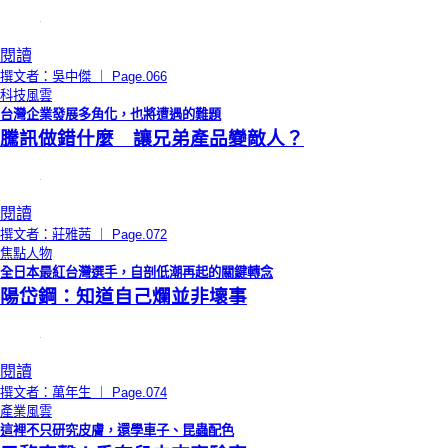
閱讀
撰文者：吳中傑 ｜ Page.066
科技風雲
台灣企業發展多角化，也將遭遇的難題
騰訊做錯什麼 讓兄弟產品變敵人？
閱讀
撰文者：莊雅茜 ｜ Page.072
焦點人物
全日本最紅台灣選手，自剖低潮再起的關鍵轉念
陽岱鋼：知道自己爛並非壞事
閱讀
撰文者：萬年生 ｜ Page.074
產業風雲
這裡不只研究皮膚，還學車子、昆蟲配色