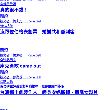
教養私房話
真的很不錯！
閱讀
撰文者：柯志恩 ｜ Page.024
View人物
沒跟佐伯格去創業 她變共和黨刺客
閱讀
撰文者：楊少強 ｜ Page.028
全球熱門字
庫克勇敢 came out
閱讀
撰文者：鄧海珠 ｜ Page.030
焦點人物
首位進軍好萊塢製片俞惟中，竟是電影門外漢
台灣鄉土劇製作人 變身安妮斯頓、鳳凰女製片