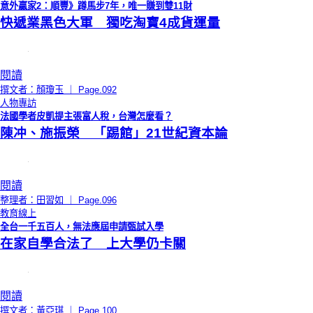
意外贏家2：順豐》蹲馬步7年，唯一賺到雙11財
快遞業黑色大軍 獨吃淘寶4成貨運量
閱讀
撰文者：顏瓊玉 ｜ Page.092
人物專訪
法國學者皮凱提主張富人稅，台灣怎麼看？
陳冲、施振榮 「踢館」21世紀資本論
閱讀
整理者：田習如 ｜ Page.096
教育線上
全台一千五百人，無法應屆申請甄試入學
在家自學合法了 上大學仍卡關
閱讀
撰文者：黃亞琪 ｜ Page.100