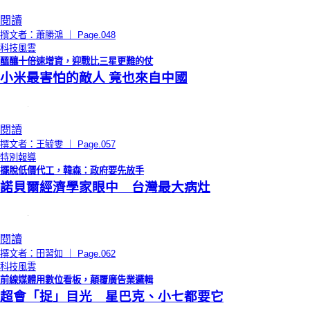
閱讀
撰文者：蕭勝鴻 ｜ Page.048
科技風雲
醞釀十倍速增資，迎戰比三星更難的仗
小米最害怕的敵人 竟也來自中國
閱讀
撰文者：王毓雯 ｜ Page.057
特別報導
擺脫低價代工，韓森：政府要先放手
諾貝爾經濟學家眼中 台灣最大病灶
閱讀
撰文者：田習如 ｜ Page.062
科技風雲
前線媒體用數位看板，顛覆廣告業邏輯
超會「捉」目光 星巴克、小七都要它