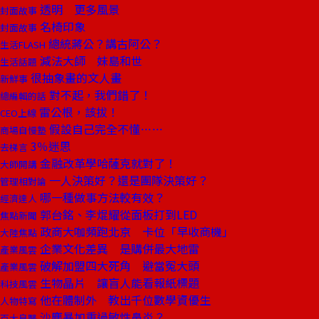
透明 更多風景
封面故事
名椅印象
封面故事
總統蔣公？講古阿公？
生活FLASH
減法大師 妹島和世
生活話題
很抽象畫的文人畫
新鮮事
對不起，我們錯了！
總編輯的話
雷公根，該拔！
CEO上線
假設自己完全不懂……
商場自慢塾
3％迷思
去梯言
金融改革學哈薩克就對了！
大師開講
一人決策好？還是團隊決策好？
管理相對論
哪一種做事方法較有效？
經濟達人
郭台銘、李焜耀從面板打到LED
焦點新聞
政商大咖頻跑北京 卡位「早收商機」
大陸焦點
企業文化差異 是購併最大地雷
產業風雲
破解加盟四大死角 避當冤大頭
產業風雲
生物晶片 讓盲人能看報紙標題
科技風雲
他在體制外 教出千位數學資優生
人物特寫
沙塵暴加重過敏性鼻炎？
百大良醫