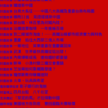
鐵道新中國
封面故事
台商大長征——中國八大高鐵及重要台商布局圖
封面故事
橫跨11省 見證提速新中國
封面故事
郭台銘、林百里為何闖內陸？
封面故事
沿鐵道賣咖啡 一年進帳百億
封面故事
到二線城市淘金！——高鐵沿線都市經濟實力與特色
封面故事
重慶 掐住大西部三億人市場
封面故事
一哥地位 英業達要在重慶贏回來
封面故事
武漢 世界最快高鐵從這出發！
封面故事
內需爆衝成長 連拍婚紗都要搶
封面故事
蚌埠 小漁村變三鐵交會重鎮
封面故事
芝加哥如何靠鐵路發達？
封面故事
羅傑斯教你賺鐵道財
封面故事
火車、玩具與希望
封面故事
影子銀行的鬼魅
看新聞學投資
四月台股 八千在望
財富線上
「草泥的馬」才拉得動中國
北京週記
美國檢方告到底 豐田面臨天價賠償
國際視窗