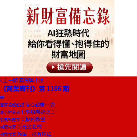
上一期
國際牌小孩
《商業周刊》第 1166 期
信心戰勝一切
董事長嬉遊記
個性咖啡店之二
嘗小鮮筆記
沉默的教堂
發現酷建築
百元坐名椅
封面故事
簡單 最有味道
封面故事