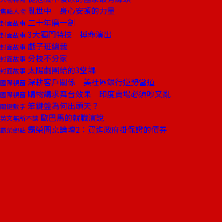
亂世中 身心安頓的力量
焦點人物
二十年磨一劍
封面故事
3大獨門特技 搏命演出
封面故事
戲子班總裁
封面故事
分枝不分家
封面故事
太陽劇團給的3堂課
封面故事
深耕客戶關係 美社區銀行逆勢當道
國際視窗
購物講求舞台效果 印度賣場必須吵又亂
國際視窗
笨鍵盤為何出頭天？
關鍵數字
歐巴馬的就職演說
英文無所不談
霸榮圓桌論壇2：買進政府掛保證的債券
霸榮觀點