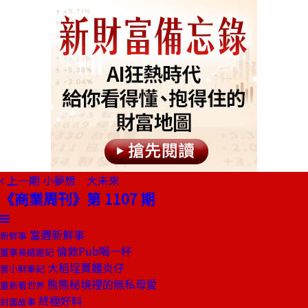
上一期
小夢想 大未來
《商業周刊》第 1107 期
當週新鮮事
新鮮事
倫敦Pub喝一杯
董事長嬉遊記
大稻埕賣麵炎仔
嘗小鮮筆記
熊熊秘境裡的無私母愛
重新看世界
終極好料
封面故事