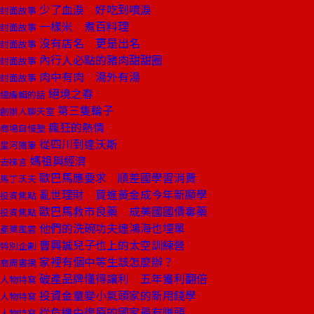
少了血淚 好吃到噴淚
封面故事
一樣米 煮百料理
封面故事
沒有店名 更是出名
封面故事
內行人必點的豬肉甜甜圈
封面故事
肉中有肉 湯外有湯
封面故事
絕境之春
總編輯的話
第三隻輪子
創辦人聊天室
瘋狂的熱情
商場自慢塾
從四川到達沃斯
星河隨筆
媽祖與經濟
去梯言
歐巴馬應要求 順差國學習消費
馬丁沃夫
亂世理財 買進黃金成今年新顯學
投資焦點
歐巴馬救市良藥 成美國國債毒藥
投資焦點
他們的洗碗功夫連鴻海也埋單
產業風雲
曹興誠兒子也上的太空訓練營
特別企劃
家裡有個中等生該怎麼辦？
商周書摘
破產品牌懂得讓利 五年獲利翻倍
人物特寫
投資金童變小氣頭家的新用錢學
人物特寫
從危機中復原的國家最有賺頭
人物特寫