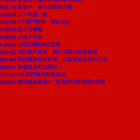
亂世中 身心安頓的力量
焦點人物
二十年磨一劍
封面故事
3大獨門特技 搏命演出
封面故事
戲子班總裁
封面故事
分枝不分家
封面故事
太陽劇團給的3堂課
封面故事
深耕客戶關係 美社區銀行逆勢當道
國際視窗
購物講求舞台效果 印度賣場必須吵又亂
國際視窗
笨鍵盤為何出頭天？
關鍵數字
歐巴馬的就職演說
英文無所不談
霸榮圓桌論壇2：買進政府掛保證的債券
霸榮觀點