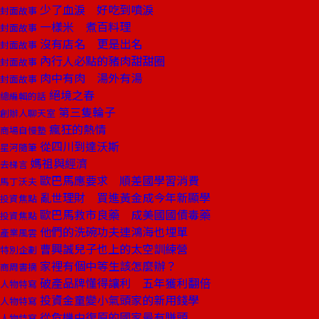
少了血淚 好吃到噴淚
封面故事
一樣米 煮百料理
封面故事
沒有店名 更是出名
封面故事
內行人必點的豬肉甜甜圈
封面故事
肉中有肉 湯外有湯
封面故事
絕境之春
總編輯的話
第三隻輪子
創辦人聊天室
瘋狂的熱情
商場自慢塾
從四川到達沃斯
星河隨筆
媽祖與經濟
去梯言
歐巴馬應要求 順差國學習消費
馬丁沃夫
亂世理財 買進黃金成今年新顯學
投資焦點
歐巴馬救市良藥 成美國國債毒藥
投資焦點
他們的洗碗功夫連鴻海也埋單
產業風雲
曹興誠兒子也上的太空訓練營
特別企劃
家裡有個中等生該怎麼辦？
商周書摘
破產品牌懂得讓利 五年獲利翻倍
人物特寫
投資金童變小氣頭家的新用錢學
人物特寫
從危機中復原的國家最有賺頭
人物特寫