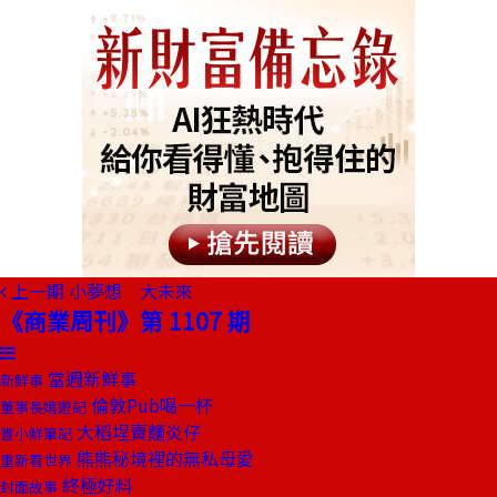
上一期
小夢想 大未來
《商業周刊》第 1107 期
當週新鮮事
新鮮事
倫敦Pub喝一杯
董事長嬉遊記
大稻埕賣麵炎仔
嘗小鮮筆記
熊熊秘境裡的無私母愛
重新看世界
終極好料
封面故事