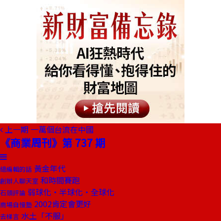
上一期
一萬個台流在中國
《商業周刊》第 737 期
黃金年代
總編輯的話
和時間賽跑
創辦人聊天室
弱球化‧半球化‧全球化
石頭評論
2002肯定會更好
商場自慢塾
水土「不服」
去梯言