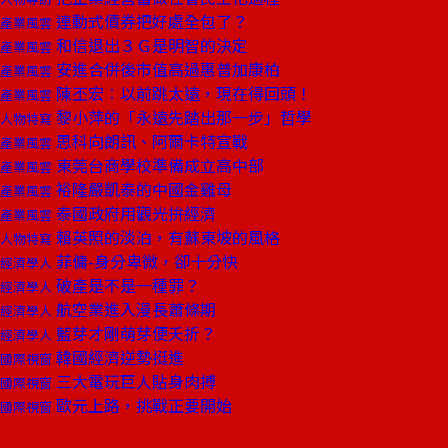
連動式債券把好處全包了？
產業風雲
和信退出３Ｇ是明智的決定
產業風雲
安進合併後市值高過惠普加康柏
產業風雲
陳丕宏︰以前跳太遠，現在得回頭！
產業風雲
黎小萍的「永遠先踏出那一步」哲學
人物特寫
思科向朗訊、阿爾卡特宣戰
產業風雲
東莞台商學校準備成立高中部
產業風雲
裕隆嚴凱泰的中國金雞母
產業風雲
泰國政府用觀光拚經濟
產業風雲
賴英照的淡泊，有蘇東坡的風格
人物特寫
菲傭-身分卑微，卻十分快
經濟學人
破產是不是一種罪？
經濟學人
航空業進入漫長蕭條期
經濟學人
藍芽才剛萌芽便夭折？
經濟學人
韓國經濟逆勢挺進
國際視窗
三大電玩巨人貼身肉搏
國際視窗
歐元上路，挑戰正要開始
國際視窗