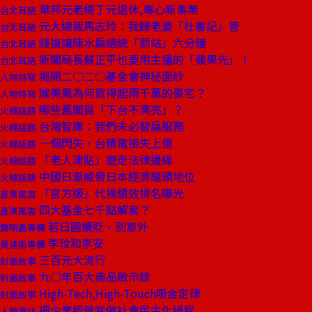
華邦元老楊丁元退休,專心新事業
台北耳語
元大總裁馬志玲︰我歸老婆「杜書記」管
台北耳語
錢復讓陳水扁總統「罰站」六分鐘
台北耳語
新聞局長蘇正平也要用主播的「蘋果光」！
台北耳語
揭開二○二○基金會神秘面紗
人物特寫
璩美鳳為何買得起兩千萬的豪宅？
人物特寫
哪些舊閣員「下台不漂亮」？
火線話題
台灣智庫：我們未必替扁服務
火線話題
一個閃失，台積電損失上億
火線話題
「老人津貼」遊走法律邊緣
火線話題
中國日漸威脅日本經濟龍頭地位
火線話題
「官方版」代操績效排名曝光
產業風雲
四大基金七千點解套？
產業風雲
若日圓續貶，別意外
龔明鑫專欄
李玟和李安
黃建南專欄
三百元大流行
封面故事
九○年百大商品啟示錄
封面故事
High-Tech,High-Touch吸金定律
封面故事
把企業經營當做社會民主化過程
人物專訪