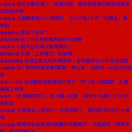
她在信義區蓋了一座美術館 富邦翁美慧在藝術裡看見
封面故事
孤寂與快樂
法國龐畢度中心建築師 台北打造3千坪「珠寶盒」美
封面故事
術館
德政？惡政？
總編輯的話
員工分紅是對團隊最好的回饋
商場自慢塾
小蝦米如何讓大鯨魚轉向？
AI超未來
不做「上班模式」的服務
服務最前線
能源企業交易熱潮帶頭，全球購併從10年低谷復甦
金融時報精選
黃仁勳狂熱後真實4觀察，簡立峰：沒變現，AI泡沫恐破
火線話題
裂
金碗翻身超級電容代理王，熬15年出頭關鍵：永遠
商周CEO學院
讓員工熱情
「比婚姻更持久」的合夥人制度，揭瑞士百達屹立219年
金融街
的秘密
台灣喵星人增50％、毛孩高齡化，寵物經濟M型化大爆
全球話題
發
賣寵物食品竟管到獸醫診所離職率，法國皇家「精準除
全球話題
痛」衝全球前5大