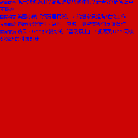
換屋族也適用？高點進場恐泡沫化？新青安7問答上車
封面故事
不踩雷
美國小鎮「招募居民潮」，給搬家費還幫忙找工作
國際視窗
蕁麻疹分慢性、急性 忽略一壞習慣害你反覆發作
良醫問診
蘋果、Google變你的「雲端領主」！攤販到Uber司機
商周書摘
都難逃的科技封建