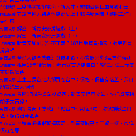
二度換腦擁抱電商、新人才，寵物公園止血登獲利王
全球話題
它讓年輕人到退休族都愛上！職場新潮流「縫隙工作」
國際焦點
是什麼
解密！新青安炒房遊戲（上）
封面故事
解密！新青安炒房遊戲（下）
封面故事
新青安加劇居住不正義？187區房貸負擔表，揭更難買
封面故事
房真相
全台大調查總表》寬限期後，小資族只剩3區負荷得起
封面故事
租屋15年後買房！新青安首購族告白：嚮往居住正義變
封面故事
不願房價跌
土生土長台北人卻買在台中：價格、價值有落差，我自
封面故事
願被洗出天龍國
曾擁17間房資深投資客：新青安暗示父母，快把資產轉
封面故事
給子女買房！
讚新青安「德政」！她台中七期包3房：漲價擴散蛋白
封面故事
區，顯得蛋黃區香
台積電媽媽跟著擴廠走：新青安跟基本工資一樣，最低
封面故事
價就在那