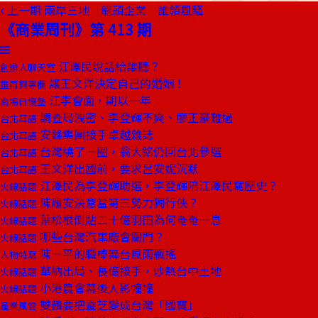
上一期
兩岸三地 龍頭企業 誰領風騷
《商業周刊》第 413 期
江澤民說話給誰聽？
創辦人聊天室
讓王文洋決定自己的婚姻！
童再興專欄
江李會面，期以一年
商場自慢塾
調查局洩密、李登輝不爽、廖正豪難過
台北耳語
安鋒集團接手卓越雜誌
台北耳語
台灣繞了一圈，翁大銘仍回台北參選
台北耳語
王文洋出國前，要求呂安妮沉默
台北耳語
江澤民為李登輝助選，李登輝陪江澤民寫歷史？
火線話題
陳履安決意當第三勢力獨行俠？
火線話題
葉松根倒貼二十億羽田為何奄奄一息
火線話題
哪些台灣汽車廠會關門？
火線話題
陳一平的職棒舞台風雨飄搖
人物特寫
華納出局、長億接手，炒熱台中土地
火線話題
小港農會幕後人影幢幢
火線話題
雙鶴要把靈芝變成台灣「國寶」
產業風雲