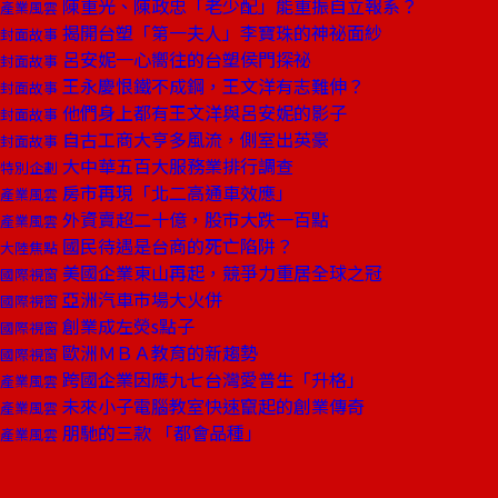
陳重光、陳政忠「老少配」能重振自立報系？
產業風雲
揭開台塑「第一夫人」李寶珠的神祕面紗
封面故事
呂安妮一心嚮往的台塑侯門探祕
封面故事
王永慶恨鐵不成鋼，王文洋有志難伸？
封面故事
他們身上都有王文洋與呂安妮的影子
封面故事
自古工商大亨多風流，側室出英豪
封面故事
大中華五百大服務業排行調查
特別企劃
房市再現「北二高通車效應」
產業風雲
外資賣超二十億，股市大跌一百點
產業風雲
國民待遇是台商的死亡陷阱？
大陸焦點
美國企業東山再起，競爭力重居全球之冠
國際視窗
亞洲汽車市場大火併
國際視窗
創業成左熒s點子
國際視窗
歐洲ＭＢＡ教育的新趨勢
國際視窗
跨國企業因應九七台灣愛普生「升格」
產業風雲
未來小子電腦教室快速竄起的創業傳奇
產業風雲
朋馳的三款 「都會品種」
產業風雲