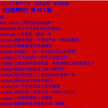
上一期
兩岸三地 龍頭企業 誰領風騷
《商業周刊》第 413 期
江澤民說話給誰聽？
創辦人聊天室
讓王文洋決定自己的婚姻！
童再興專欄
江李會面，期以一年
商場自慢塾
調查局洩密、李登輝不爽、廖正豪難過
台北耳語
安鋒集團接手卓越雜誌
台北耳語
台灣繞了一圈，翁大銘仍回台北參選
台北耳語
王文洋出國前，要求呂安妮沉默
台北耳語
江澤民為李登輝助選，李登輝陪江澤民寫歷史？
火線話題
陳履安決意當第三勢力獨行俠？
火線話題
葉松根倒貼二十億羽田為何奄奄一息
火線話題
哪些台灣汽車廠會關門？
火線話題
陳一平的職棒舞台風雨飄搖
人物特寫
華納出局、長億接手，炒熱台中土地
火線話題
小港農會幕後人影幢幢
火線話題
雙鶴要把靈芝變成台灣「國寶」
產業風雲