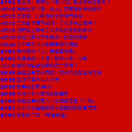
陳重光、陳政忠「老少配」能重振自立報系？
產業風雲
揭開台塑「第一夫人」李寶珠的神祕面紗
封面故事
呂安妮一心嚮往的台塑侯門探祕
封面故事
王永慶恨鐵不成鋼，王文洋有志難伸？
封面故事
他們身上都有王文洋與呂安妮的影子
封面故事
自古工商大亨多風流，側室出英豪
封面故事
大中華五百大服務業排行調查
特別企劃
房市再現「北二高通車效應」
產業風雲
外資賣超二十億，股市大跌一百點
產業風雲
國民待遇是台商的死亡陷阱？
大陸焦點
美國企業東山再起，競爭力重居全球之冠
國際視窗
亞洲汽車市場大火併
國際視窗
創業成左熒s點子
國際視窗
歐洲ＭＢＡ教育的新趨勢
國際視窗
跨國企業因應九七台灣愛普生「升格」
產業風雲
未來小子電腦教室快速竄起的創業傳奇
產業風雲
朋馳的三款 「都會品種」
產業風雲