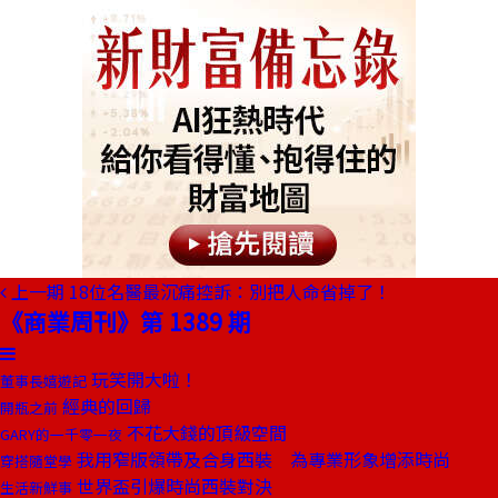
上一期
18位名醫最沉痛控訴：別把人命省掉了！
《商業周刊》第 1389 期
玩笑開大啦！
董事長嬉遊記
經典的回歸
開瓶之前
不花大錢的頂級空間
GARY的一千零一夜
我用窄版領帶及合身西裝 為專業形象增添時尚
穿搭隨堂學
世界盃引爆時尚西裝對決
生活新鮮事