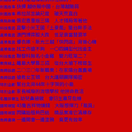
抉擇 越依賴中國，台灣越脆弱
封面故事
希拉蕊言論尺度 破天荒直白
封面故事
張宏嘉重返三陽 人才殘局等著他
焦點新聞
直擊小米王國「土豪風」獵台幹手法
科技風雲
澳門博弈股大跌 世足衰當替罪羊
產業風雲
優衣庫、新光三越「快閃店」背後心機
產業風雲
找工作還不夠 一〇四轉型代找金主
產業風雲
聯發科無名小金雞 變力旺第二？
科技風雲
離島大學靠三招 從台大搶下榜首生
教育線上
二○三○年新職業：在家陽台蓋農場
商周話題
搶救女王頭 台大護頸團隊揭密
商周話題
幫台北背44年十字架的小島
特別企劃
家長喊廢的流氓學校 他拚命救活
特別企劃
幼兒鼻過敏 會衍生暴牙危機
名醫談養生
45隻吉祥物燒錢 大阪想揮刀「裁員」
國際視窗
閃購始祖夠巴結 精品業准它清庫存
國際視窗
一邊開會一邊塗鴉 竟更有效率
商周書摘