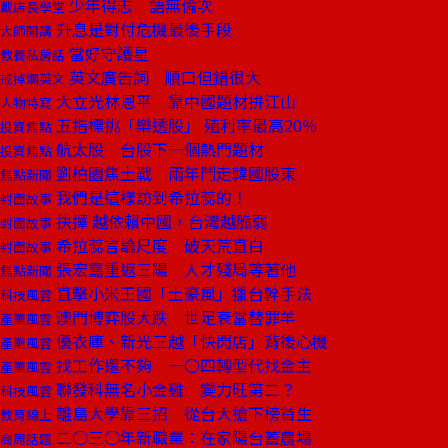
少年得志 語無倫次
戴店長學堂
升息是對付危機最後手段
大師開講
當好守護星
教養私房話
英文廣告詞 順口但錯很大
戒掉爛英文
大立光林恩平 靠中國題材拚江山
人物特寫
五指標挑「樂透股」 殖利率最高20％
投資焦點
航太股 台股下一個熱門題材
投資焦點
劉柏園焦土戰 兩年鬥走韓國股東
焦點新聞
我們是這樣訪到希拉蕊的！
封面故事
抉擇 越依賴中國，台灣越脆弱
封面故事
希拉蕊言論尺度 破天荒直白
封面故事
張宏嘉重返三陽 人才殘局等著他
焦點新聞
直擊小米王國「土豪風」獵台幹手法
科技風雲
澳門博弈股大跌 世足衰當替罪羊
產業風雲
優衣庫、新光三越「快閃店」背後心機
產業風雲
找工作還不夠 一〇四轉型代找金主
產業風雲
聯發科無名小金雞 變力旺第二？
科技風雲
離島大學靠三招 從台大搶下榜首生
教育線上
二○三○年新職業：在家陽台蓋農場
商周話題