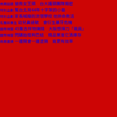
搶救女王頭 台大護頸團隊揭密
商周話題
幫台北背44年十字架的小島
特別企劃
家長喊廢的流氓學校 他拚命救活
特別企劃
幼兒鼻過敏 會衍生暴牙危機
名醫談養生
45隻吉祥物燒錢 大阪想揮刀「裁員」
國際視窗
閃購始祖夠巴結 精品業准它清庫存
國際視窗
一邊開會一邊塗鴉 竟更有效率
商周書摘