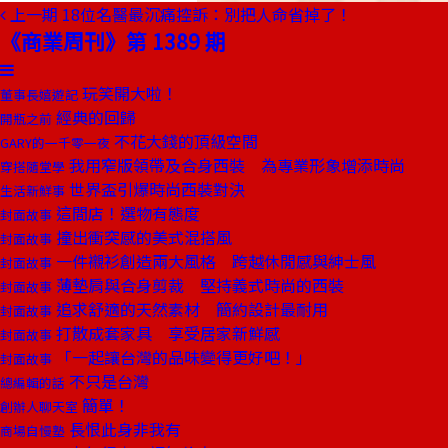
上一期
18位名醫最沉痛控訴：別把人命省掉了！
《商業周刊》第 1389 期
玩笑開大啦！
董事長嬉遊記
經典的回歸
開瓶之前
不花大錢的頂級空間
GARY的一千零一夜
我用窄版領帶及合身西裝 為專業形象增添時尚
穿搭隨堂學
世界盃引爆時尚西裝對決
生活新鮮事
這間店！選物有態度
封面故事
撞出衝突感的美式混搭風
封面故事
一件襯衫創造兩大風格 跨越休閒感與紳士風
封面故事
薄墊肩與合身剪裁 堅持義式時尚的西裝
封面故事
追求舒適的天然素材 簡約設計最耐用
封面故事
打散成套家具 享受居家新鮮感
封面故事
「一起讓台灣的品味變得更好吧！」
封面故事
不只是台灣
總編輯的話
簡單！
創辦人聊天室
長恨此身非我有
商場自慢塾