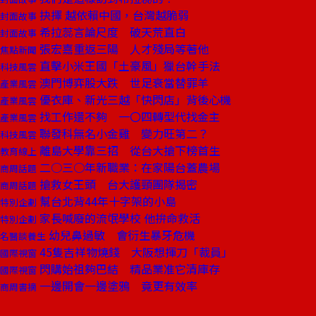
抉擇 越依賴中國，台灣越脆弱
封面故事
希拉蕊言論尺度 破天荒直白
封面故事
張宏嘉重返三陽 人才殘局等著他
焦點新聞
直擊小米王國「土豪風」獵台幹手法
科技風雲
澳門博弈股大跌 世足衰當替罪羊
產業風雲
優衣庫、新光三越「快閃店」背後心機
產業風雲
找工作還不夠 一〇四轉型代找金主
產業風雲
聯發科無名小金雞 變力旺第二？
科技風雲
離島大學靠三招 從台大搶下榜首生
教育線上
二○三○年新職業：在家陽台蓋農場
商周話題
搶救女王頭 台大護頸團隊揭密
商周話題
幫台北背44年十字架的小島
特別企劃
家長喊廢的流氓學校 他拚命救活
特別企劃
幼兒鼻過敏 會衍生暴牙危機
名醫談養生
45隻吉祥物燒錢 大阪想揮刀「裁員」
國際視窗
閃購始祖夠巴結 精品業准它清庫存
國際視窗
一邊開會一邊塗鴉 竟更有效率
商周書摘