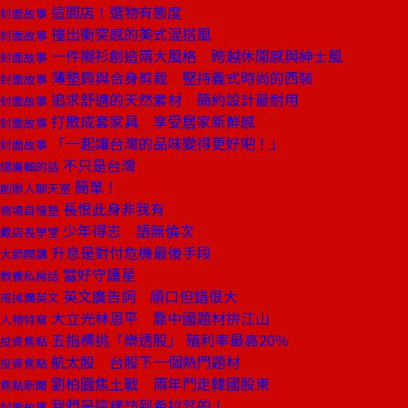
這間店！選物有態度
封面故事
撞出衝突感的美式混搭風
封面故事
一件襯衫創造兩大風格 跨越休閒感與紳士風
封面故事
薄墊肩與合身剪裁 堅持義式時尚的西裝
封面故事
追求舒適的天然素材 簡約設計最耐用
封面故事
打散成套家具 享受居家新鮮感
封面故事
「一起讓台灣的品味變得更好吧！」
封面故事
不只是台灣
總編輯的話
簡單！
創辦人聊天室
長恨此身非我有
商場自慢塾
少年得志 語無倫次
戴店長學堂
升息是對付危機最後手段
大師開講
當好守護星
教養私房話
英文廣告詞 順口但錯很大
戒掉爛英文
大立光林恩平 靠中國題材拚江山
人物特寫
五指標挑「樂透股」 殖利率最高20％
投資焦點
航太股 台股下一個熱門題材
投資焦點
劉柏園焦土戰 兩年鬥走韓國股東
焦點新聞
我們是這樣訪到希拉蕊的！
封面故事