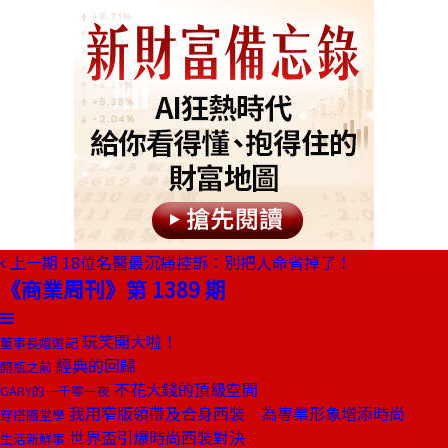
上一期
18位名醫最沉痛控訴：別把人命省掉了！
《商業周刊》第 1389 期
玩笑開大啦！
董事長嬉遊記
經典的回歸
開瓶之前
不花大錢的頂級空間
GARY的一千零一夜
我用窄版領帶及合身西裝 為專業形象增添時尚
穿搭隨堂學
世界盃引爆時尚西裝對決
生活新鮮事