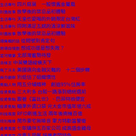
四片扇葉 一股懷舊金屬風
生活專刊
放學後的禁忌品初體驗
封面故事
天皇也愛喝的外銷限定台灣紅
生活專刊
同時滿足五感的清涼鮮滋味
生活專刊
放學後的禁忌品初體驗
封面故事
從問號到肯定句
總編輯的話
想成功還是想失敗？
商場自慢塾
北部灣蓄勢待發
星河隨筆
中英雙語縱橫天下
去梯言
美國邁向金融災難的 十二個步驟
馬丁沃夫
別低估了組織慣性
房市觀察
用五分埔精神 創造95％住房率
焦點人物
三大利多 台股一路漲到總統選前
投資焦點
跟著《富比世》、巴菲特撿便宜
投資焦點
瞄準外資口袋 元大金市值年增六成
投資焦點
RFID刷進生活 兩年後商機百億
科技風雲
鬧市豪宅無噪音 軍方特勤當警衛
特別報導
七年購併五百家公司 成高盛金雞母
產業風雲
改賣主題餐 呼應老闆特色
產業風雲