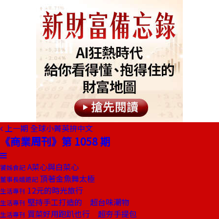
上一期
全球小菁英拚中文
《商業周刊》第 1058 期
A菜心與白菜心
饕姊食記
頂著金魚舞太極
董事長嬉遊記
12元的時光旅行
生活專刊
堅持手工打造的 超台味潮物
生活專刊
買菜好用跑趴也行 超夯手提包
生活專刊