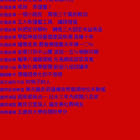
戒掉 笨儲蓄！
封面故事
一個小股民 兩億三千萬的教訓
封面故事
五大新儲蓄工具 讓錢增值
封面故事
快把定存解約 轉進三大固定收益商品
封面故事
學股神搶搭基礎建設熱潮 長賺十年
封面故事
糧價走高 跟著美國農夫年賺一○％
封面故事
金價只到半山腰 波段一五％報酬可期
封面故事
瞄準八檔龍頭股 在長期底部區買進
封面故事
客製化精準服務 創造九成回購率
管理小品
債權證券化的不道德
關鍵數字
吹哨子的人
英文無所不談
美元雖走弱儲備貨幣龍頭地位未動搖
國際投資瞭望
超商郵局合一 日本三年內將開八百家
國際視窗
廣告氾濫惱人 逼走美社群網友
國際視窗
五歲到大學的理財學分
商周書摘