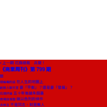
上一期
花旗總裁 兵變！
《商業周刊》第 799 期
在人生的地圖上
總編輯的話
要「平衡」？還是要「發展」？
創辦人聊天室
五十年後論朱鎔基
石頭評論
做以色列的條件
商場自慢塾
不是同志，就是敵人
去梯言