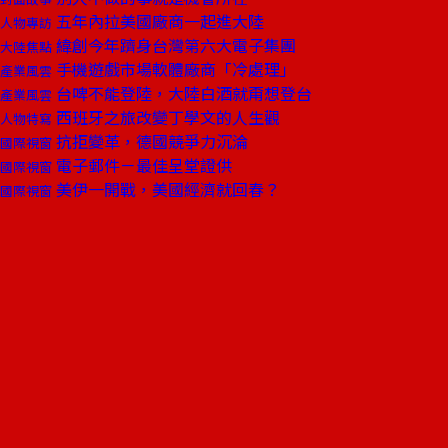
五年內拉美國廠商一起進大陸
人物專訪
緯創今年躋身台灣第六大電子集團
大陸焦點
手機遊戲市場軟體廠商「冷處理」
產業風雲
台啤不能登陸，大陸白酒就甭想登台
產業風雲
西班牙之旅改變丁學文的人生觀
人物特寫
抗拒變革，德國競爭力沉淪
國際視窗
電子郵件－最佳呈堂證供
國際視窗
美伊一開戰，美國經濟就回春？
國際視窗