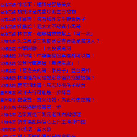
徐旭東：遠銀是智慧美女
台北耳語
胡錦濤是馬愛珍的生日禮物
台北耳語
好厲害！陳香梅外交手腕賣房子
台北耳語
好尷尬！老太太不認識小馬哥
台北耳語
林伯實、趙藤雄雙雙獻上「第一次」
台北耳語
久津風暴王朝慶是受害者還是藏鏡人？
人物特寫
中華開發二十大投資黑洞
火線話題
尹衍樑：中華開發股票誰都可以買！
火線話題
公營行庫高層「集體焦慮」！
火線話題
「葛洛夫的第二個兒子」登台亮相
火線話題
林坤鐘為何從堅定參選到抱憾退選？
火線話題
唐可珊出書，馬志玲抱孫子站台
火線話題
歐洲央行可能進一步降息
產業風雲
羅盛豐、寶來結婚，馬志玲想搶親？
產業風雲
中共邁開修憲第一步
大陸焦點
溫家寶從三朝元老到內閣總理
人物特寫
領導混亂與信心上升正淬煉中國
人物特寫
小池塘．當大魚
封面故事
別人不做的事就是機會所在
封面故事