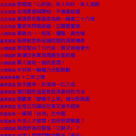
張昭雄「心肝說」有人叫好、有人落跑
台北耳語
台灣惠普與康柏，不像要結婚
台北耳語
高清愿在聖誕夜為統一賺進二十八億
台北耳語
董鼎禾閃電結婚，公關變董娘
台北耳語
辜啟允──坦蕩、優雅、真性情
人物特寫
長榮航空新任總經理的清粥傳奇
產業風雲
首任駐ＷＴＯ代表，簡又新機會大
火線話題
新潮流系黨政兩路全面抓權
火線話題
窮人搶劫，搶的是酒！
火線話題
中共新一輪權力分配啟動
大陸焦點
十二年之嘆
黃建南專欄
放手匯率，彭淮南一石三鳥
產業風雲
讓日圓貶值是救經濟最快的方法
產業風雲
顏慶章「趕鴨子上架」撐出新局面
產業風雲
金控公司讓投信業又搶手起來
產業風雲
一萬個「台流」在中國
封面故事
外派人才管理，如何勞資雙贏？
封面故事
扁政府為何惹惱「江獅子」？
火線話題
台灣人與摩門教徒聯手「東征」
產業風雲