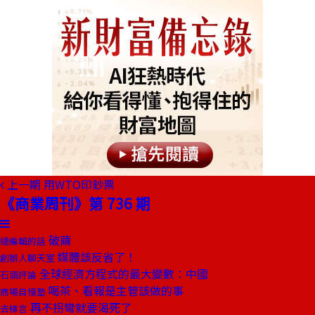
上一期
用WTO印鈔票
《商業周刊》第 736 期
破繭
總編輯的話
媒體該反省了！
創辦人聊天室
全球經濟方程式的最大變數：中國
石頭評論
喝茶、看報是主管該做的事
商場自慢塾
再不拐彎就要渴死了
去梯言