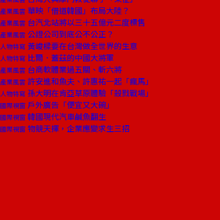
華映「借道韓國」布局大陸？
產業風雲
台汽北站將以三十五億元二度標售
產業風雲
公證公司到底公不公正？
產業風雲
黃峻樑要在台灣做全世界的生意
人物特寫
比爾．蓋茲的中國大將軍
人物特寫
台商軟體業過五關、斬六將
產業風雲
許安進和魚夫、許惠祐一起「瘋馬」
產業風雲
孫大明在肯亞草原體驗「殺戮戰場」
人物特寫
戶外廣告「便宜又大碗」
國際視窗
韓國現代汽車鹹魚翻生
國際視窗
物競天擇，企業應變求生三招
國際視窗