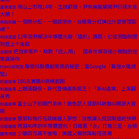
南山上市拖14年、生技虧損，尹崇堯能解開尹衍樑未竟
產業風雲
大願？
一個問分配、一個談使命，台積電分紅燒出什麼管理裂
焦點新聞
縫？
12年苦熬解決半導體大廠「插針」課題，它從瀕臨倒閉
科技風雲
到登上千金股
把自家客戶、點數「送人用」 國泰世華百億小樹點的逆
金融街
常識操作
聯發科股價創新高的秘密：當Google「最強水電總
FOMO研究院
監」
180兆實體AI商機起跑
封面故事
上銀漲翻倍、新代登傳產新股王！「新AI產業」上演翻
封面故事
身秀
富士山下的開門革命！黃色巨人發那科啟動AI開源大冒
封面故事
險
發那科執行長談機器人夢想：我想讓人找回製造的快樂
封面故事
跨越40年的半導體盟約！日廠靠「水」打進三星、台積
日經嚴選
少賺四百萬不後悔！美國父親掀降薪陪孩潮
國際視窗