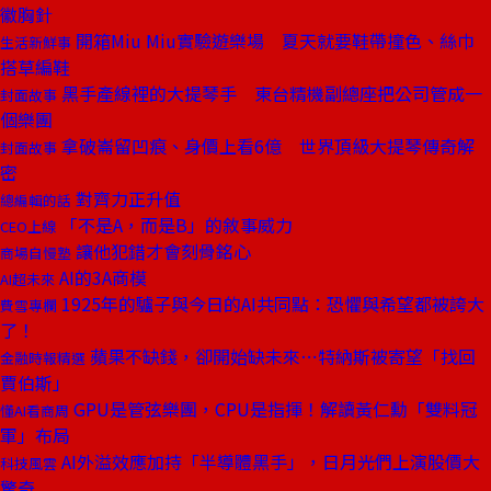
徽胸針
開箱Miu Miu實驗遊樂場 夏天就要鞋帶撞色、絲巾
生活新鮮事
搭草編鞋
黑手產線裡的大提琴手 東台精機副總座把公司管成一
封面故事
個樂團
拿破崙留凹痕、身價上看6億 世界頂級大提琴傳奇解
封面故事
密
對齊力正升值
總編輯的話
「不是A，而是B」的敘事威力
CEO上線
讓他犯錯才會刻骨銘心
商場自慢塾
AI的3A商模
AI超未來
1925年的驢子與今日的AI共同點：恐懼與希望都被誇大
費雪專欄
了！
蘋果不缺錢，卻開始缺未來⋯特納斯被寄望「找回
金融時報精選
賈伯斯」
GPU是管弦樂團，CPU是指揮！解讀黃仁勳「雙料冠
懂AI看商周
軍」布局
AI外溢效應加持「半導體黑手」，日月光們上演股價大
科技風雲
驚奇