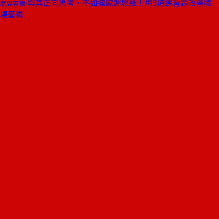
與其正向思考，不如擁感謝思維！用5道練習題改善職
商周書摘
場憂鬱