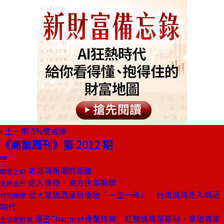
上一期
5%警戒線
《商業周刊》第 2012 期
老派與新潮的距離
開瓶之前
走入傳奇 東方快車美學
此時此行
從大眾居酒屋到極致「一生一串」 台灣燒鳥走入精品
特別報導
時代
揭密Chaumet骨董珠寶 紅寶蜂鳥落髮絲、拿破崙家
生活新鮮事