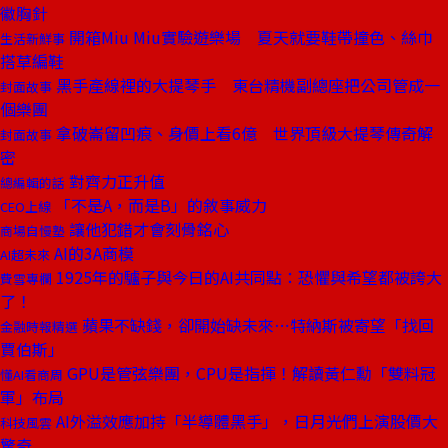
徽胸針
開箱Miu Miu實驗遊樂場 夏天就要鞋帶撞色、絲巾
生活新鮮事
搭草編鞋
黑手產線裡的大提琴手 東台精機副總座把公司管成一
封面故事
個樂團
拿破崙留凹痕、身價上看6億 世界頂級大提琴傳奇解
封面故事
密
對齊力正升值
總編輯的話
「不是A，而是B」的敘事威力
CEO上線
讓他犯錯才會刻骨銘心
商場自慢塾
AI的3A商模
AI超未來
1925年的驢子與今日的AI共同點：恐懼與希望都被誇大
費雪專欄
了！
蘋果不缺錢，卻開始缺未來⋯特納斯被寄望「找回
金融時報精選
賈伯斯」
GPU是管弦樂團，CPU是指揮！解讀黃仁勳「雙料冠
懂AI看商周
軍」布局
AI外溢效應加持「半導體黑手」，日月光們上演股價大
科技風雲
驚奇