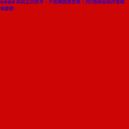
與其正向思考，不如擁感謝思維！用5道練習題改善職
商周書摘
場憂鬱