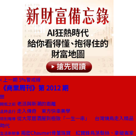
上一期
5%警戒線
《商業周刊》第 2012 期
老派與新潮的距離
開瓶之前
走入傳奇 東方快車美學
此時此行
從大眾居酒屋到極致「一生一串」 台灣燒鳥走入精品
特別報導
時代
揭密Chaumet骨董珠寶 紅寶蜂鳥落髮絲、拿破崙家
生活新鮮事