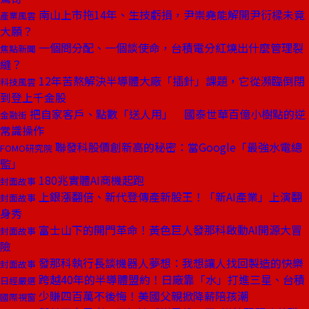
南山上市拖14年、生技虧損，尹崇堯能解開尹衍樑未竟
產業風雲
大願？
一個問分配、一個談使命，台積電分紅燒出什麼管理裂
焦點新聞
縫？
12年苦熬解決半導體大廠「插針」課題，它從瀕臨倒閉
科技風雲
到登上千金股
把自家客戶、點數「送人用」 國泰世華百億小樹點的逆
金融街
常識操作
聯發科股價創新高的秘密：當Google「最強水電總
FOMO研究院
監」
180兆實體AI商機起跑
封面故事
上銀漲翻倍、新代登傳產新股王！「新AI產業」上演翻
封面故事
身秀
富士山下的開門革命！黃色巨人發那科啟動AI開源大冒
封面故事
險
發那科執行長談機器人夢想：我想讓人找回製造的快樂
封面故事
跨越40年的半導體盟約！日廠靠「水」打進三星、台積
日經嚴選
少賺四百萬不後悔！美國父親掀降薪陪孩潮
國際視窗