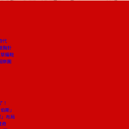
時代
徽胸針
搭草編鞋
個樂團
密
了！
賈伯斯」
軍」布局
驚奇