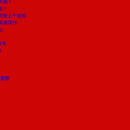
大願？
縫？
到登上千金股
常識操作
監」
身秀
險
場憂鬱