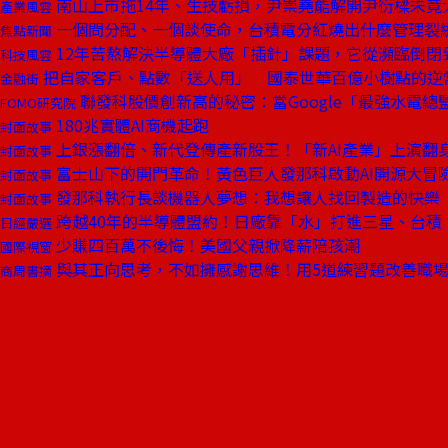
南山上市拖14年、生技虧損，尹崇堯能解開尹衍樑未竟
產業風雲
一個問分配、一個談使命，台積電分紅燒出什麼管理裂
焦點新聞
12年苦熬解決半導體大廠「插針」課題，它從瀕臨倒閉
科技風雲
把自家客戶、點數「送人用」 國泰世華百億小樹點的逆
金融街
聯發科股價創新高的秘密：當Google「最強水電總
FOMO研究院
180兆實體AI商機起跑
封面故事
上銀漲翻倍、新代登傳產新股王！「新AI產業」上演翻
封面故事
富士山下的開門革命！黃色巨人發那科啟動AI開源大冒
封面故事
發那科執行長談機器人夢想：我想讓人找回製造的快樂
封面故事
跨越40年的半導體盟約！日廠靠「水」打進三星、台積
日經嚴選
少賺四百萬不後悔！美國父親掀降薪陪孩潮
國際視窗
與其正向思考，不如擁感謝思維！用5道練習題改善職
商周書摘