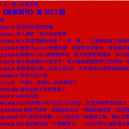
上一期
5%警戒線
《商業周刊》第 2012 期
老派與新潮的距離
開瓶之前
走入傳奇 東方快車美學
此時此行
從大眾居酒屋到極致「一生一串」 台灣燒鳥走入精品
特別報導
揭密Chaumet骨董珠寶 紅寶蜂鳥落髮絲、拿破崙家
生活新鮮事
開箱Miu Miu實驗遊樂場 夏天就要鞋帶撞色、絲巾
生活新鮮事
黑手產線裡的大提琴手 東台精機副總座把公司管成一
封面故事
拿破崙留凹痕、身價上看6億 世界頂級大提琴傳奇解
封面故事
對齊力正升值
總編輯的話
「不是A，而是B」的敘事威力
CEO上線
讓他犯錯才會刻骨銘心
商場自慢塾
AI的3A商模
AI超未來
1925年的驢子與今日的AI共同點：恐懼與希望都被誇大
費雪專欄
蘋果不缺錢，卻開始缺未來⋯特納斯被寄望「找回
金融時報精選
GPU是管弦樂團，CPU是指揮！解讀黃仁勳「雙料冠
懂AI看商周
AI外溢效應加持「半導體黑手」，日月光們上演股價大
科技風雲