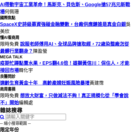
AI帶動宇宙工業革命！馬斯克、貝佐斯、Google搶57兆元新戰
場
何佩珊
國際焦點
SpaceX史詩級募資強碰金融變數，台廠供應鏈誰是真金白銀
吳
美欣
懂AI看商周
限時免費
說服老師傅用AI、全球品牌搶取經，72歲染整廠怎從
最髒行業翻身？
陳盈螢
MEGA TALK
疫期忙蹲點賣水果，EPS翻4.6倍！雄獅黃信川：保住人，才能
接回市場
韓化宇
良醫問診
適齡生育黃金十年 高齡產婦妊娠風險暴增
黃建霈
商周書摘
限時免費
想放大財富，只做減法不夠！真正規模化從「學會說
不」開始
編輯處
雜誌搜尋
─ 縮小搜尋範圍 ─
限定年份