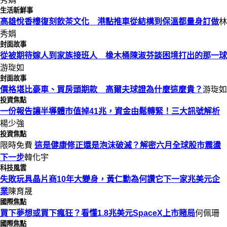
生活新鮮事
高雄悅香樓復刻飲茶文化 港點推車從結構到保溫都量身訂做
林
秀娟
封面故事
從被期待嫁人到家族接班人 橡木桶陳淑芬談困境打出的那一球
游琁如
封面故事
價格堪比豪車、買房頭期款 高爾夫球證為什麼這麼貴？
游琁如
投資焦點
一份報告讓半導體市值掉41兆，資金由鬆轉緊！三大訊號解析
楊少強
投資焦點
限時免費
這是健康修正還是泡沫破滅？解密六月全球股市震盪
下一步
韓化宇
科技風雲
失敗玩具晶片商10年大變身，黃仁勳為何讚它下一家兆美元企
業
陳育晟
國際焦點
買下夢想或買下瘋狂？看懂1.8兆美元SpaceX上市賭局
何佩珊
國際焦點