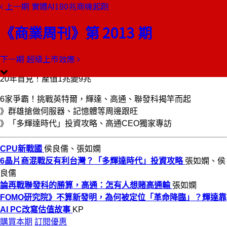
上一期
實體AI180兆商機起跑
本期目錄
預覽文章
《商業周刊》第 2013 期
商業周刊第2013期
出刊日期：2026-06-11
下一期
超級上市效應
CPU新戰國
20年首見！產值1兆變9兆
6家爭霸！挑戰英特爾，輝達、高通、聯發科揭竿而起
》群雄搶做伺服器、記憶體等周邊跟旺
》「多輝達時代」投資攻略、高通CEO獨家專訪
CPU新戰國
侯良儒、張如嫻
6晶片商混戰反有利台灣？「多輝達時代」投資攻略
張如嫻、侯
良儒
論再戰聯發科的勝算，高通：怎有人想賭高通輸
張如嫻
FOMO研究院》不算新發明，為何被定位「革命降臨」？輝達靠
AI PC改寫估值故事
KP
購買本期
訂閱優惠