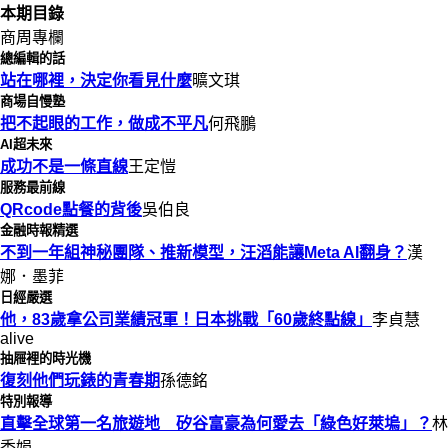
本期目錄
商周專欄
總編輯的話
站在哪裡，決定你看見什麼
曠文琪
商場自慢塾
把不起眼的工作，做成不平凡
何飛鵬
AI超未來
成功不是一條直線
王定愷
服務最前線
QRcode點餐的背後
吳伯良
金融時報精選
不到一年組神秘團隊、推新模型，汪滔能讓Meta AI翻身？
漢
娜．墨菲
日經嚴選
他，83歲拿公司業績冠軍！日本挑戰「60歲終點線」
李貞慧
alive
抽屜裡的時光機
復刻他們玩錶的青春期
孫德銘
特別報導
直擊全球第一名旅遊地 矽谷富豪為何愛去「綠色好萊塢」？
林
秀娟