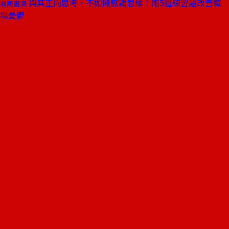
與其正向思考，不如擁感謝思維！用5道練習題改善職
商周書摘
場憂鬱