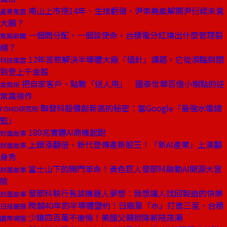
南山上市拖14年、生技虧損，尹崇堯能解開尹衍樑未竟
產業風雲
大願？
一個問分配、一個談使命，台積電分紅燒出什麼管理裂
焦點新聞
縫？
12年苦熬解決半導體大廠「插針」課題，它從瀕臨倒閉
科技風雲
到登上千金股
把自家客戶、點數「送人用」 國泰世華百億小樹點的逆
金融街
常識操作
聯發科股價創新高的秘密：當Google「最強水電總
FOMO研究院
監」
180兆實體AI商機起跑
封面故事
上銀漲翻倍、新代登傳產新股王！「新AI產業」上演翻
封面故事
身秀
富士山下的開門革命！黃色巨人發那科啟動AI開源大冒
封面故事
險
發那科執行長談機器人夢想：我想讓人找回製造的快樂
封面故事
跨越40年的半導體盟約！日廠靠「水」打進三星、台積
日經嚴選
少賺四百萬不後悔！美國父親掀降薪陪孩潮
國際視窗