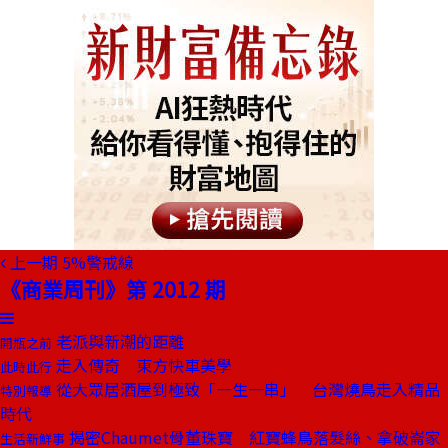
上一期
5%警戒線
《商業周刊》第 2012 期
老派與新潮的距離
開瓶之前
走入傳奇 東方快車美學
此時此行
從大眾居酒屋到極致「一生一串」 台灣燒鳥走入精品
特別報導
時代
揭密Chaumet骨董珠寶 紅寶蜂鳥落髮絲、拿破崙家
生活新鮮事