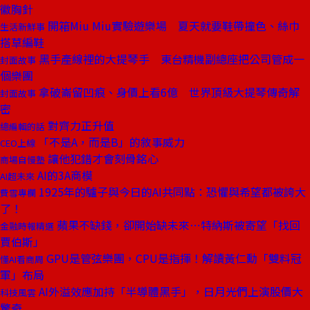
徽胸針
開箱Miu Miu實驗遊樂場 夏天就要鞋帶撞色、絲巾
生活新鮮事
搭草編鞋
黑手產線裡的大提琴手 東台精機副總座把公司管成一
封面故事
個樂團
拿破崙留凹痕、身價上看6億 世界頂級大提琴傳奇解
封面故事
密
對齊力正升值
總編輯的話
「不是A，而是B」的敘事威力
CEO上線
讓他犯錯才會刻骨銘心
商場自慢塾
AI的3A商模
AI超未來
1925年的驢子與今日的AI共同點：恐懼與希望都被誇大
費雪專欄
了！
蘋果不缺錢，卻開始缺未來⋯特納斯被寄望「找回
金融時報精選
賈伯斯」
GPU是管弦樂團，CPU是指揮！解讀黃仁勳「雙料冠
懂AI看商周
軍」布局
AI外溢效應加持「半導體黑手」，日月光們上演股價大
科技風雲
驚奇